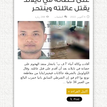
على حضانة في تايلاند
يقتل عائلته وينتحر
على
6 أكتوبر، 2022
التعليقات
288 زيارة
“أ
ف
ب”:
منفذ
الهجوم
على
حضانة
في
تايلاند
يقتل
عائلته
وينتحر
مغلقة
أفادت وكالة أنباء “أ ف ب” بانتحار منفذ الهجوم على
حضانة في تايلاند بعد أن أقدم على قتل عائلته. وقال
الكولونيل بالشرطة جاكابات فيجيترايثايا من مقاطعة
نونغ بوا لام فو، إن الشرطي السابق بانيا خمرب البالغ
من العمر 34 عاما ...
أكمل القراءة »