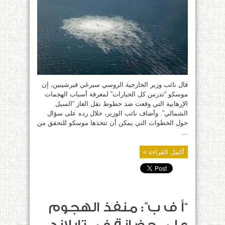
ننظر
في
كل
الخيارات
لتحديد
أسباب
تفجيرات
“السيل
الشمالي”
مغلقة
قال نائب وزير الخارجية الروسي سيرغي فيرشينين، إن
موسكو “تدرس كل الخيارات” لمعرفة أسباب الهجمات
الإرهابية التي وقعت ضد خطوط نقل الغاز “السيل
الشمالي”. وأضاف نائب الوزير، خلال رده على سؤال
حول الخطوات التي يمكن أن تتخذها موسكو للتحقق من
...
أكمل القراءة »
“أ ف ب”: منفذ الهجوم