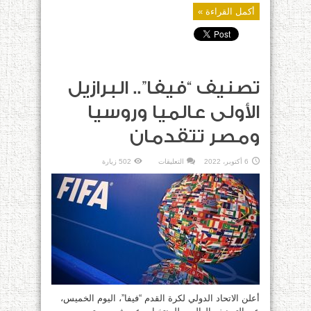
أكمل القراءة »
تصنيف “فيفا”.. البرازيل
الأولى عالميا وروسيا
ومصر تتقدمان
على
6 أكتوبر، 2022
التعليقات
502 زيارة
تصنيف
“فيفا”..
البرازيل
الأولى
عالميا
وروسيا
ومصر
تتقدمان
مغلقة
أعلن الاتحاد الدولي لكرة القدم “فيفا”، اليوم الخميس،