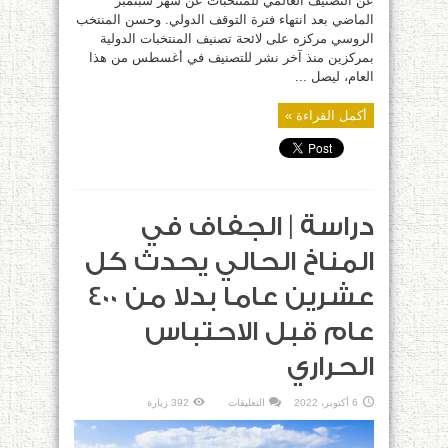
عن التصنيف العالمي للمنتخبات عن شهر سبتمبر
الماضي بعد انتهاء فترة التوقف الدولي. وحسن المنتخب
الروسي مركزه على لائحة تصنيف المنتخبات الدولية
بمركزين منذ آخر نشر للتصنيف في أغسطس من هذا
العام، ليصل ...
أكمل القراءة »
دراسة | الجفاف في
المناخ الحالي يحدث كل
عشرين عاما بدلا من 400
عام قبل الاحتباس
الحراري
على
6 أكتوبر، 2022
التعليقات
392 زيارة
دراسة
|
الجفاف
في