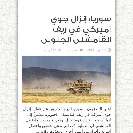
سوريا: إنزال جوي
أميركي في ريف
القامشلي الجنوبي
على
6 أكتوبر، 2022
التعليقات
305 زيارة
سوريا:
إنزال
جوي
أميركي
في
ريف
القامشلي
الجنوبي
مغلقة
أعلن التلفزيون السوري اليوم الخميس عن عملية إنزال
جوي أميركية في ريف القامشلي الجنوبي، مشيراً إلى
أنها أسفرت عن سقوط قتيل. وذكرت مصادر أهلية في
القامشلي أن العملية أدّت الى مقتل شخص واعتقال
أسرته وأفراد من أسرة أخرى. وتحدّثت وكالة ...