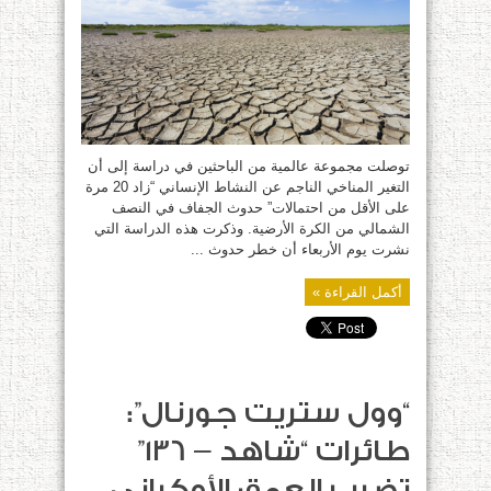
المناخ
الحالي
يحدث
كل
عشرين
عاما
بدلا
من
400
عام
قبل
الاحتباس
الحراري
توصلت مجموعة عالمية من الباحثين في دراسة إلى أن
مغلقة
التغير المناخي الناجم عن النشاط الإنساني “زاد 20 مرة
على الأقل من احتمالات” حدوث الجفاف في النصف
الشمالي من الكرة الأرضية. وذكرت هذه الدراسة التي
نشرت يوم الأربعاء أن خطر حدوث ...
أكمل القراءة »
“وول ستريت جورنال”:
طائرات “شاهد – 136”
تضرب العمق الأوكراني