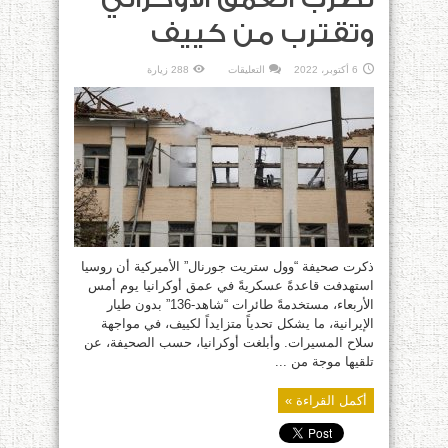
وتقترب من كييف
على
6 أكتوبر، 2022
التعليقات
288 زيارة
“وول
ستريت
جورنال”:
طائرات
“شاهد
–
136”
تضرب
العمق
الأوكراني
وتقترب
من
كييف
مغلقة
ذكرت صحيفة “وول ستريت جورنال” الأميركية أن روسيا
استهدفت قاعدةً عسكريةً في عمق أوكرانيا يوم أمس
الأربعاء، مستخدمةً طائرات “شاهد-136” بدون طيار
الإيرانية، ما يشكل تحدياً متزايداً لكييف، في مواجهة
سلاح المسيرات. وأبلغت أوكرانيا، حسب الصحيفة، عن
تلقيها موجة من ...
أكمل القراءة »