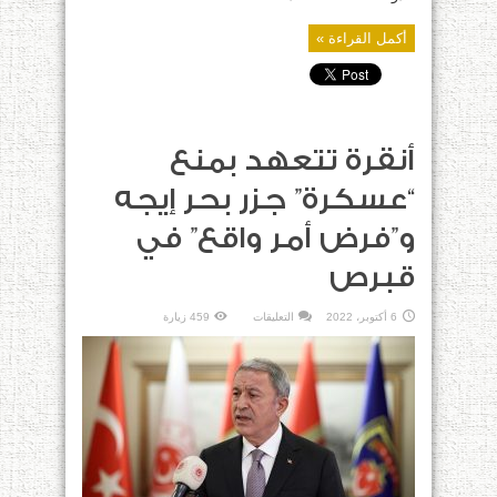
أكمل القراءة »
أنقرة تتعهد بمنع
“عسكرة” جزر بحر إيجه
و”فرض أمر واقع” في
قبرص
على
6 أكتوبر، 2022
التعليقات
459 زيارة
أنقرة
تتعهد
بمنع
“عسكرة”
جزر
بحر
إيجه
و”فرض
أمر
واقع”
في
قبرص
مغلقة