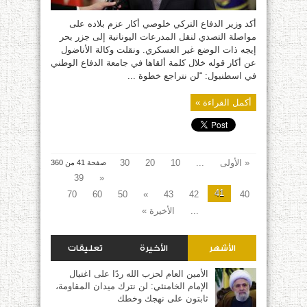
أكد وزير الدفاع التركي خلوصي أكار عزم بلاده على
مواصلة التصدي لنقل المدرعات اليونانية إلى جزر بحر
إيجه ذات الوضع غير العسكري. ونقلت وكالة الأناضول
عن أكار قوله خلال كلمة ألقاها في جامعة الدفاع الوطني
في اسطنبول: “لن نتراجع خطوة ...
أكمل القراءة »
« الأولى
...
10
20
30
صفحة 41 من 360
39
«
41
70
60
50
»
43
42
40
...
الأخيرة »
الأشهر
الأخيرة
تعليقات
الأمين العام لحزب الله ردًا على اغتيال
الإمام الخامنئي: لن نترك ميدان المقاومة،
ثابتون على نهجك وخطك