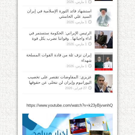
1 مارس، 2026
استشهاد قائد الثورة الإسلامية في إيران
السيد علي الخامنئي
1 مارس، 2026
الرئيس الإيراني: الحكومة ستستمر في
أداء واجباتها.. وقواتنا تضرب بكل قوة
1 مارس، 2026
إيران تزف ثلة من قادة القوات المسلحة
شهداء
1 مارس، 2026
عزيزي: المفاوضات تقتصر على تخصيب
اليورانيوم وإيران لن تتخلى عن حقوقها
27 فبراير، 2026
https://www.youtube.com/watch?v=k23yBjvwnhQ