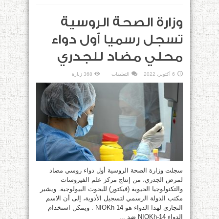
وزارة الصحة الروسية
تسجل رسميا أول دواء
محلي مضاد للجدري
على
6 أكتوبر، 2022
التعليقات
368 زيارة
وزارة
الصحة
الروسية
تسجل
رسميا
أول
دواء
محلي
مضاد
للجدري
مغلقة
سجلت وزارة الصحة الروسية أول دواء روسي مضاد
لمرض الجدري، من إنتاج مركز علم الفيروسات
والتكنولوجيا الحيوية (فيكتور) للبحوث البيولوجية. ويشير
مكتب الدولة الرسمي لتسجيل الأدوية، إلى أن الاسم
التجاري لهذا الدواء هو NIOKh-14 . ويمكن استخدام
الدواء NIOKh-14 ضد ...