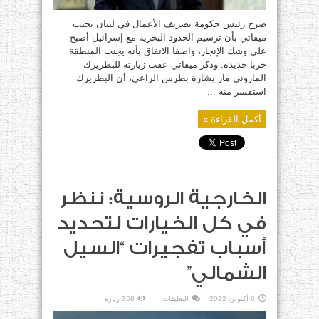
صرح رئيس حكومة تصريف الأعمال في لبنان نجيب
ميقاتي بأن ترسيم الحدود البحرية مع إسرائيل أصبح
على وشك الإنجاز، واصفا الاتفاق بأنه يجنب المنطقة
حربا جديدة. وذكر ميقاتي عقب زيارته للبطريرك
الماروني مار بشارة بطرس الراعي، أن البطريرك
استفسر منه ...
أكمل القراءة »
الخارجية الروسية: ننظر
في كل الخيارات لتحديد
أسباب تفجيرات “السيل
الشمالي”
على
6 أكتوبر، 2022
التعليقات
368 زيارة
الخارجية
الروسية: