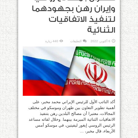
وإيران رهن بجهودهما
لتنفيذ الاتفاقيات
الثنائية
على
6 أكتوبر، 2022
التعليقات
440 زيارة
طهران
|
مصالح
روسيا
وإيران
رهن
بجهودهما
لتنفيذ
الاتفاقيات
الثنائية
مغلقة
أكد النائب الأول للرئيس الإيراني محمد مخبر، على
أهمية تطوير التعاون بين طهران وموسكو في مختلف
المجالات، معتبرا أن مصالح البلدين رهن بتنفيذ
الاتفاقيات الثنائية المبرمة بينهما. وخلال لقائه مساعد
الرئيس الروسي إيغور ليفيتين، في موسكو أمس
الأربعاء، قال مخبر، ...