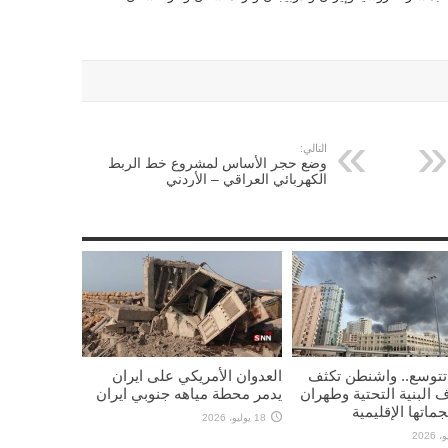
التالي:
وضع حجر الأساس لمشروع خط الربط
الكهربائي العراقي – الأردني
تتوسع.. واشنطن تكثف
العدوان الأمريكي على ايران
 البنية التحتية وطهران
يدمر محطة مياهه جنوبي ايران
ماتها الإقليمية
18 يوليو، 2026