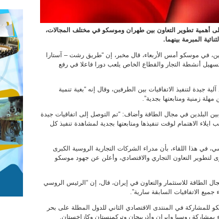
 على أهمية تطوير التعاون بين طهران وموسكو في مختلف المجالات،
نائية المبرمة بينهما.
ين، في موسكو أمس الأربعاء، قال مخبر، إن “طريق رشت – آستارا
سهيل أنشطة التجار والقطاع الخاص يلعب دورا فاعلا في رفع
لية جيدة لتنفيذ الاتفاقيات بين الطرفين، وقال إنه “بغية تنمية
لة زمنية ومتابعتها بجدية”.
 بين البلدين في مجال الطاقة وأضاف: “تم التوصل إلى اتفاقيات جيدة
ايلاء الاهتمام لوقت تنفيذها ومتابعتها بجدية لمشاهدة تنفيذ كل
، في هذا اللقاء، بأن مدراء الشركات التجارية الروسية الكبرى
وى لتطوير التعاون التجاري والاقتصادي، وأعلن عن جهود موسكو
ل الطاقة للاستثمار والتعاون في إيران، قال، إن “الرئيس الروسي
ء جميع الاتفاقيات السابقة سارية”.
سكو للمشاركة في المنتدى الاقتصادي الثاني للدول المطلة على بحر
ء بمشاركة روسيا وإيران وأذربيجان وتركمنستان وكازاخستان.