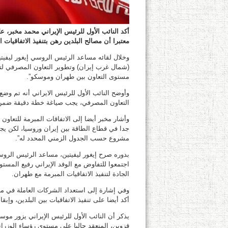
أكد النائب الأول للرئيس الإيراني محمد مخبر،
معتبرا أن مصالح البلدين رهن بتنفيذ الاتفاقيات الث
وخلال لقائه مساعد الرئيس الروسي إيغور ليفيت
(شمال غرب إيران) وتطوير التعاون المصرفي لت
مستوى التعاون بين طهران وموسكو”.
وأوضح النائب الأول للرئيس الايراني أنه تم وضع آ
التعاون المصرفي، يجب صياغة خطة دقيقة ضمن مه
وأشار مخبر أيضا إلى الاتفاقات المبرمة للتعاون
جدا في قطاع الطاقة بين إيران وروسيا، لكن يجب 
مشروع حسب الجدول الزمني المحدد له”.
بدوره صرح إيغور ليفيتين، مساعد الرئيس الروسي
اجتمعوا للتفاوض مع الوفد الإيراني رفيع المست
الجادة لتنفيذ الاتفاقيات المبرمة مع طهران.
وفي إشارة إلى استعداد الشركات العاملة في مجا
أكد أيضا على تنفيذ الاتفاقيات بين البلدين، وإبقا
يذكر أن النائب الأول للرئيس الإيراني يزور مو
قزوين، المنعقد حاليا على مستوى رؤساء الوزرا