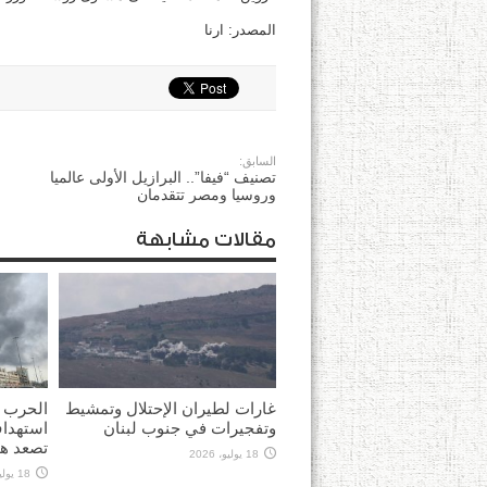
المصدر: ارنا
السابق:
تصنيف “فيفا”.. البرازيل الأولى عالميا
وروسيا ومصر تتقدمان
مقالات مشابهة
غارات لطيران الإحتلال وتمشيط
الحرب 
وتفجيرات في جنوب لبنان
استهداف
تصعد هج
18 يوليو، 2026
18 يوليو، 2026