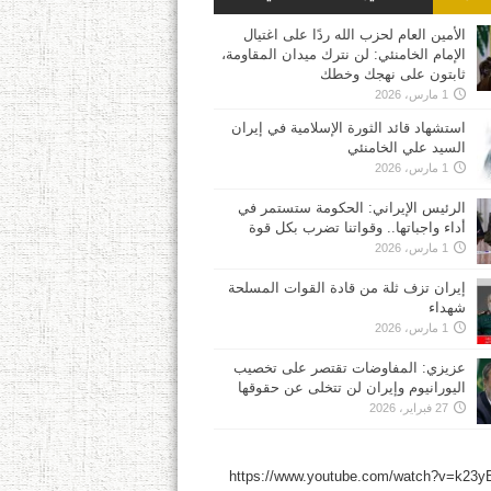
الأمين العام لحزب الله ردًا على اغتيال
الإمام الخامنئي: لن نترك ميدان المقاومة،
ثابتون على نهجك وخطك
1 مارس، 2026
استشهاد قائد الثورة الإسلامية في إيران
السيد علي الخامنئي
1 مارس، 2026
الرئيس الإيراني: الحكومة ستستمر في
أداء واجباتها.. وقواتنا تضرب بكل قوة
1 مارس، 2026
إيران تزف ثلة من قادة القوات المسلحة
شهداء
1 مارس، 2026
عزيزي: المفاوضات تقتصر على تخصيب
اليورانيوم وإيران لن تتخلى عن حقوقها
27 فبراير، 2026
https://www.youtube.com/watch?v=k23y