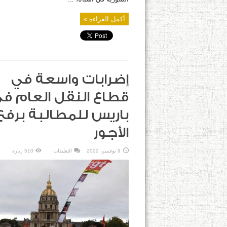
أكمل القراءة »
إضرابات واسعة في
قطاع النقل العام ف
باريس للمطالبة برفع
الأجور
على
9 نوفمبر، 2022
التعليقات
510 زيارة
إضرابات
واسعة
في
قطاع
النقل
العام
في
باريس
للمطالبة
برفع
الأجور
مغلقة