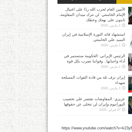
الأمين العام لحزب الله ردًا على اغتيال
الإمام الخامنئي: لن نترك ميدان المقاومة،
ثابتون على نهجك وخطك
1 مارس، 2026
استشهاد قائد الثورة الإسلامية في إيران
السيد علي الخامنئي
1 مارس، 2026
الرئيس الإيراني: الحكومة ستستمر في
أداء واجباتها.. وقواتنا تضرب بكل قوة
1 مارس، 2026
إيران تزف ثلة من قادة القوات المسلحة
شهداء
1 مارس، 2026
عزيزي: المفاوضات تقتصر على تخصيب
اليورانيوم وإيران لن تتخلى عن حقوقها
27 فبراير، 2026
https://www.youtube.com/watch?v=k23y