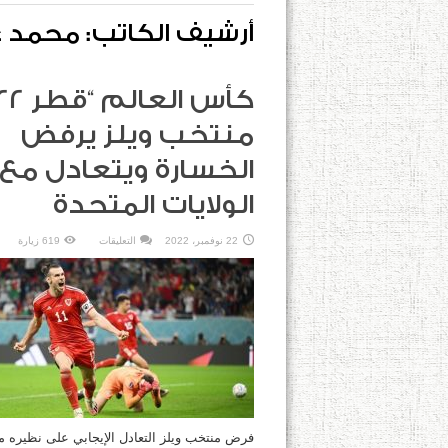
أرشيف الكاتب: محمد
منتخب ويلز يرفض
الخسارة ويتعادل مع
الولايات المتحدة
على
22 نوفمبر، 2022
التعليقات
619 زيارة
كأس
العالم
“قطر
2022”:
منتخب
ويلز
يرفض
الخسارة
ويتعادل
مع
الولايات
المتحدة
مغلقة
فرض منتخب ويلز التعادل الإيجابي على نظيره 