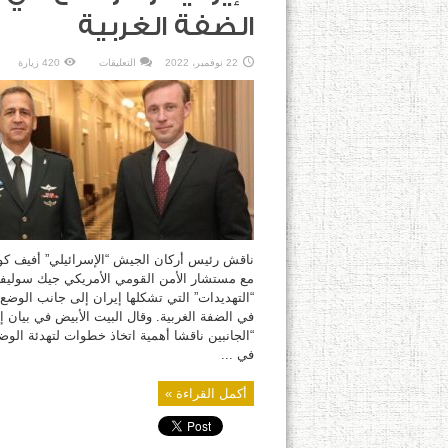
الضفة الغربية
على
22 نوفمبر، 2022
التعليقات
420 زيارة
كوخافي
يعرض
مع
مستشار
الأمن
القومي
الأمريكي
“التهديدات”
الإيرانية
والأوضاع
في
الضفة
الغربية
مغلقة
ناقش رئيس أركان الجيش “الإسرائيلي” أفيف كو
مع مستشار الأمن القومي الأمريكي جيك سوليفا
“التهديدات” التي تشكلها إيران إلى جانب الوضع 
في الضفة الغربية. وقال البيت الأبيض في بيان إ
“الجانبين ناقشا أهمية اتخاذ خطوات لتهدئة الوض
​​في ...
أكمل القراءة »