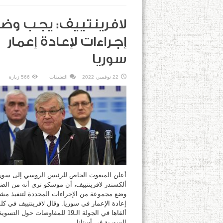
لافرينتييف: يجب وض
إجراءات لإعادة إعمار
سوريا
على
22 نوفمبر، 2022
التعليقات
566 زيارة
لافرينتييف:
يجب
وضع
إجراءات
لإعادة
إعمار
سوريا
مغلقة
أعلن المبعوث الخاص للرئيس الروسي إلى سوري
ألكسندر لافرينتييف، أن موسكو ترى أنه من الض
وضع مجموعة من الإجراءات المحددة لتنفيذ مشا
إعادة الإعمار في سوريا. وقال لافرينتييف في كل
ألقاها في الجولة الـ19 للمفاوضات حول التسوي
السورية في أستانا، ...