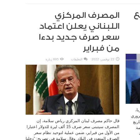
ع
المصرف المركزي
اللبناني يعلن اعتماد
سعر صرف جديد بدءا
من فبراير
على
22 نوفمبر، 2022
التعليقات
695 زيارة
المصرف
المركزي
اللبناني
يعلن
اعتماد
سعر
صرف
جديد
بدءا
من
فبراير
مغلقة
ا،
روري
قال حاكم مصرف لبنان المركزي رياض سلامة، إن
ريع
المصرف سيتبنى سعر صرف 15 ألف ليرة للدولار اعتبارا
مة
من الأول من فبراير، ضمن عملية لتوحيد نظام سعر
ة
الصرف المتعدد في البلاد. وقال سلامة في تصريح: “دخلنا