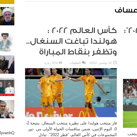
 عساف
كأس العالم “قطر 2022”:
كأس العالم 2022 :
هولندا تباغت السنغال..
وتظفر بنقاط المباراة
على
22 نوفمبر، 2022
التعليقات
676 زيارة
كأس
العالم
2022
:
هولندا
تباغت
السنغال..
وتظفر
بنقاط
المباراة
مغلقة
فاز منتخب هولندا على نظيره منتخب السنغال، بنتيجة 2-
0، اليوم الإثنين، ضمن منافسات الجولة الأولى من دور
BjvwnhQ
منتخب
المجموعات في كأس العالم، “قطر 2022”. تبادل