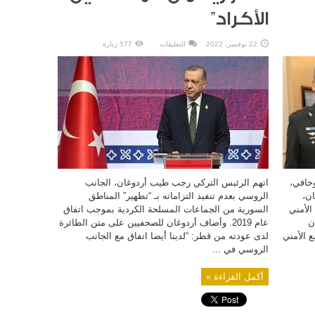
الأكراد”
على
22 نوفمبر، 2022
التعليقات
577 زيارة
أردوغان
يتهم
روسيا
بـ
“عدم
الوفاء
بالتزاماتها
بتطهير
المناطق
السورية
من
المسلحين
الأكراد”
مغلقة
خافي،
اتهم الرئيس التركي رجب طيب أردوغان، الجانب
ن،
الروسي بعدم تنفيذ التزاماته بـ “تطهير” المناطق
الأمني
السورية من الجماعات المسلحة الكردية بموجب اتفاق
ن
عام 2019. وأضاف أردوغان للصحفيين على متن الطائرة
ع الأمني
لدى عودته من قطر: “لدينا أيضا اتفاق مع الجانب
الروسي في ...
أكمل القراءة »