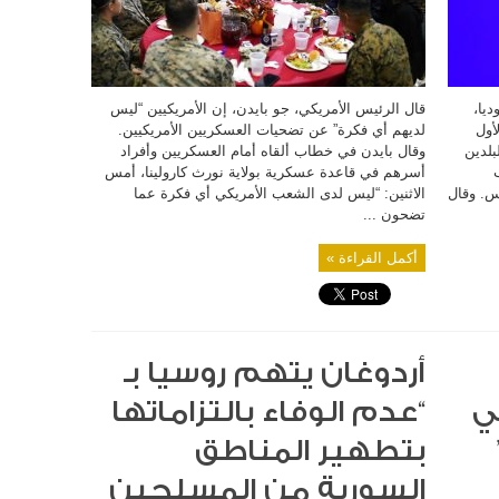
ديا،
قال الرئيس الأمريكي، جو بايدن، إن الأمريكيين “ليس
أول
لديهم أي فكرة” عن تضحيات العسكريين الأمريكيين.
بلدين
وقال بايدن في خطاب ألقاه أمام العسكريين وأفراد
أسرهم في قاعدة عسكرية بولاية نورث كارولينا، أمس
س. وقال
الاثنين: “ليس لدى الشعب الأمريكي أي فكرة عما
تضحون ...
أكمل القراءة »
أردوغان يتهم روسيا بـ
ي
“عدم الوفاء بالتزاماتها
بتطهير المناطق
السورية من المسلحين