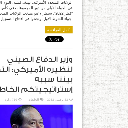
الولايات المتحدة الأميركية، بهدف لمثله، اليوم الإ
في الجولة الأولى من دور المجموعات في كأس ا
“قطر 2022”. سيطر لاعبو منتخب الولايات الم
أجواء الشوط الأول، ونجحوا في افتتاح التسجيل 
أكمل القراءة »
وزير الدفاع الصيني
لنظيره الأميركي: التو
بيننا سببه
إستراتيجيتكم الخاط
على
22 نوفمبر، 2022
التعليقات
716 زيارة
وزير
الدفاع
الصيني
لنظيره
الأميركي:
التوتر
بيننا
سببه
إستراتيجيتكم