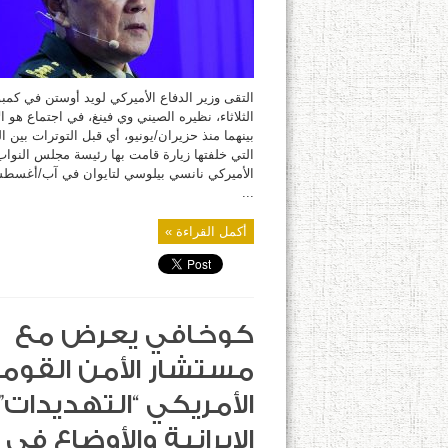
الخاطئة
مغلقة
التقى وزير الدفاع الأميركي لويد أوستن في كمبو
الثلاثاء، نظيره الصيني وي فينغ، في اجتماع هو ال
بينهما منذ حزيران/يونيو، أي قبل التوترات بين ال
التي خلفتها زيارة قامت بها رئيسة مجلس النواب
الأميركي نانسي بيلوسي لتايوان في آب/أغسط
...
أكمل القراءة »
كوخافي يعرض مع
مستشار الأمن القوم
الأمريكي “التهديدات”
الإيرانية والأوضاع في