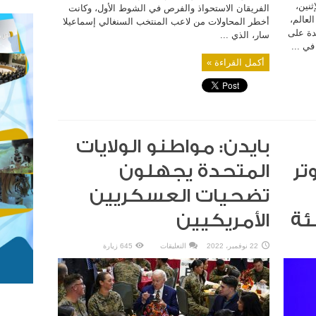
ثنين،
الفريقان الاستحواذ والفرص في الشوط الأول، وكانت
لعالم،
أخطر المحاولات من لاعب المنتخب السنغالي إسماعيلا
تحدة على
سار، الذي ...
في ...
أكمل القراءة »
بايدن: مواطنو الولايات
تر
المتحدة يجهلون
تضحيات العسكريين
ئة
الأمريكيين
على
22 نوفمبر، 2022
التعليقات
645 زيارة
بايدن:
مواطنو
الولايات
المتحدة
يجهلون
تضحيات
العسكريين
الأمريكيين
مغلقة