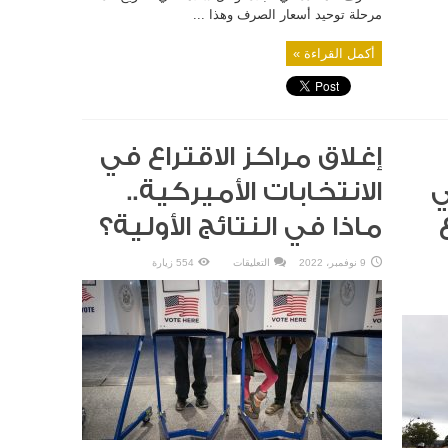
مرحلة توحيد أسعار الصرف وهذا ...
أكمل القراءة »
إغلاق مراكز الاقتراع في
ي
الانتخابات الأميركية..
ماذا في النتائج الأولية؟
على
9 نوفمبر، 2022
التعليقات
554 زيارة
إغلاق
مراكز
الاقتراع
في
الانتخابات
الأميركية..
ماذا
في
النتائج
الأولية؟
مغلقة