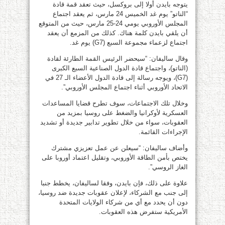
يتوجه بايدن أولا إلى بروكسل، حيث تعقد قمة قادة
“الناتو” يوم غد الخميس 24 مارس، ثم يعقد اجتماع
المجلس الأوروبي يومي 24-25 مارس، حيث من المتوقع
أن يلقي بايدن كلمة هناك. كذلك من المزمع أن يعقد
اجتماع لزعماء مجموعة السبع (G7) يوم غد.
وقال ساليفان: “سيحضر الرئيس القمة الطارئة لقادة
(الناتو)، واجتماع قادة الدول الصناعية السبع الكبرى
(G7)، ويوجه رسالة إلى قادة الدول الأعضاء الـ 27 في
الاتحاد الأوروبي أثناء اجتماع المجلس الأوروبي”.
وخلال تلك الاجتماعات، سوف تطرح قضايا المساعدات
العسكرية لأوكرانيا والضغط على روسيا بمزيد من
العقوبات، سواء من خلال تطوير تدابير جديدة أو تشديد
الإجراءات القائمة.
وأضاف ساليفان: “سيعلن عن عمل تعزيزي مشترك
يختص بأمن الطاقة الأوروبي، وتقليل اعتماد أوروبا على
الغاز الروسي”.
علاوة على ذلك، فإن بايدن، وفقا لساليفان، يخطط جنبا
إلى جنب مع الشركاء، لإعلان عقوبات جديدة ضد روسيا،
دون أن يحدد مع أي من شركاء الولايات المتحدة
الأمريكية ستفرض هذه العقوبات.