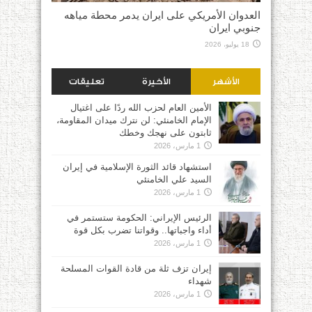
العدوان الأمريكي على ايران يدمر محطة مياهه
جنوبي ايران
18 يوليو، 2026
الأشهر
الأخيرة
تعليقات
الأمين العام لحزب الله ردًا على اغتيال
الإمام الخامنئي: لن نترك ميدان المقاومة،
ثابتون على نهجك وخطك
1 مارس، 2026
استشهاد قائد الثورة الإسلامية في إيران
السيد علي الخامنئي
1 مارس، 2026
الرئيس الإيراني: الحكومة ستستمر في
أداء واجباتها.. وقواتنا تضرب بكل قوة
1 مارس، 2026
إيران تزف ثلة من قادة القوات المسلحة
شهداء
1 مارس، 2026