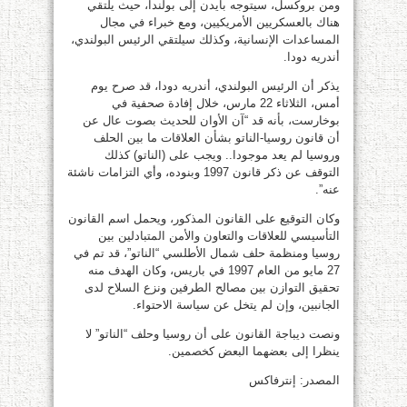
ومن بروكسل، سيتوجه بايدن إلى بولندا، حيث يلتقي
هناك بالعسكريين الأمريكيين، ومع خبراء في مجال
المساعدات الإنسانية، وكذلك سيلتقي الرئيس البولندي،
أندريه دودا.
يذكر أن الرئيس البولندي، أندريه دودا، قد صرح يوم
أمس، الثلاثاء 22 مارس، خلال إفادة صحفية في
بوخارست، بأنه قد “آن الأوان للحديث بصوت عال عن
أن قانون روسيا-الناتو بشأن العلاقات ما بين الحلف
وروسيا لم يعد موجودا.. ويجب على (الناتو) كذلك
التوقف عن ذكر قانون 1997 وبنوده، وأي التزامات ناشئة
عنه”.
وكان التوقيع على القانون المذكور، ويحمل اسم القانون
التأسيسي للعلاقات والتعاون والأمن المتبادلين بين
روسيا ومنظمة حلف شمال الأطلسي “الناتو”، قد تم في
27 مايو من العام 1997 في باريس، وكان الهدف منه
تحقيق التوازن بين مصالح الطرفين ونزع السلاح لدى
الجانبين، وإن لم يتخل عن سياسة الاحتواء.
ونصت ديباجة القانون على أن روسيا وحلف “الناتو” لا
ينظرا إلى بعضهما البعض كخصمين.
المصدر: إنترفاكس