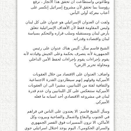
وطاغوتي واستطاعت ان تحقق هذا الانجاز ، نرفع
رؤوسنا بما تحقق لأن مشروع إسرائيل إنكسر على
أعتاب معركة أولي البأس.
ولفت ان العدوان الإسرائيلي هو عدوان على كل لبنان
وليس المقاومة فقط لأن الأهداف الإسرائيلية تتعلق
بأرض لبنان ومستقبله وسلب قراره والتحكم بسياسة
لبنان واقتصاده وقدراته.
الشيخ قاسم سأل: أليس هناك عدوان على رئيس
الجمهورية لأنه يتصرف بحكمة وعلى الجيش وقيادته لأنه
يقوم بإجراءات يقوم بإجراءات لحفظ الأمن الداخلي
ومحاولة تحرير الارض؟
واضاف: العدوان على الاقتصاد من خلال العقوبات
الأميركية وقولهم إنهم سيطاردون القدرة الاجتماعية
والثقافية لفئة من اللبنانيين، مشيرا الى ان العقوبات
الأميركية ستنعكس على كل اللبنانيين وان عدم قدرة
لبنان في مشروعه الاقتصادي أحد اسبابه ما فعله
الأميركي.
وسأل الشيخ قاسم: الا يعتدون على الناس في قراهم
في الجنوب والبقاع ولاشمال والضاحية وبيروت وكل
الأماكن، الا ترون المسيرات فوق القصر الجمهوري
والسراي الحكومي؟، اليوم يوجد احتلال اسرائيلي جوي