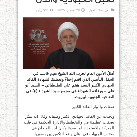
في
Top
,
الاخبار
28 نوفمبر، 2025
535 زيارة
أطلّ الأمين العام لحزب الله الشيخ نعيم قاسم في
الحفل التأبيني الذي اقيم إحياءً وتعظيمًا لشهادة القائد
الجهادي الكبير السيد هيثم علي الطبطبائي – السيد أبو
علي – ورفاقه الشهداء في مجمع سيد الشهداء (ع) في
الضاحية الجنوبية لبيروت.
صفات وادوار القائد الكبير
وتحدث عن القائد الجهادي الكبير وصفاته وقال انه تميّز
بصفات عظيمة في والتخطيط والإدارة الحكيمة في قلب
المعركة والاستعداد لما بعدها وكان ابن الميدان في
مختلف الجبهات في لبنان وضد التكفيريين بسوريا