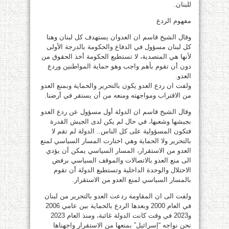
للبنان.
مفهوم الردع
وقال الشيخ قاسم ان العدوان يستهدف كل لبنان وهنا
كل لبنان مسؤول في الدفاع والحكومة بالدرجة الأولى
لأنها هي المتصدية، لا تستطيع الحكومة أخذ الحقوق من
دون أن تقوم بأهم واجب وهو حماية المواطنين وردع
العدو.
ولفت ان ردع العدو يكون بالتحرير والحماية وبمنع العدو
من الاقتراب ومواجهته ومنعه من أن يستقر في أرضنا.
وقال الشيخ قاسم ان الدولة أول مسؤول عن ردع العدو
بجيشها وشعبها، في حال لم يكن لدى الجيش القدرة
فتكون المسؤولية على كل الناس.. الدولة لم تقم لا
بالتحرير ولا الحماية وهي اختارت المسار السياسي لمنع
العدو من الاستقرار، المسار السياسي يمكن أن يؤدي
الى منع العدو بالاتصالات والموقف السياسي برفض
الاحتلال والوحدة الداخلية وتستطيع الدولة أن تقوم
بالمسار السياسي لمنع العدو من الاستقرار.
ولفت الى ان المقاومة ردعت العدو بالتحرير من لبنان
في العام 2000 وبعدها الردع بالحماية بين عامي 2006
و2023 في وقت كانت الدولة غائبة، ومنذ العام 2023
نحن نواجه “إسرائيل” بمنعها من الاستقرار واجهناها