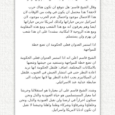
وقال الشيخ قاسم: هل نتوقع ان تكون هناك حرب
لاحقة؟ هذا محتمل ان يكون في وقت من الاوقات لان
هذا الاحتمال موجود واحتمال عدم الحرب موجود، لان
اسرائيل تدرس خياراتها وكذلك امريكا تدرس خياراتها
ايضا وهم يعرفون انه مع هذا الشعب ومع هذه المقاومة
ومع هذه الروحية لا امكانية، مشددا على ان هذا شعب
لن يهزم ولن يستسلم.
اذا استمر العدوان فعلى الحكومة ان تضع خطة
للمواجهة
الشيخ قاسم اعلن انه اذا استمر العدوان فعلى الحكومة
ان تضع خطة للمواجهة وتستفيد من جيشها وشعبها
بالامكانات المختلفة، اضاف: فلتقل الحكومة انها تريد
اعادة النظر حتى في انتشار الجيش في الجنوب..فلتقل
ان الميكانيزم يجب اعادة النظر بها لانها تحولت الى
ضابطة عدلية عند الاسرائيلي.
وشدد الشيخ قاسم على ان معيارنا هو استقلالنا وحريتنا
اما معيار المستسلمين هو حياة العبودية والذل ونحن
سنكون احراراً في ارضنا ولن نقبل العبودية والذل، ونحن
وحلفاؤنا وشرفاؤنا وشركاء وطننا واهلنا وجيشنا لا نقبل
ان نكون اذنابا لامريكا واسرائيل.