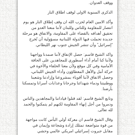
ووقف العدوان.
الذكرى السنوية الاولى لوقف اطلاق النار
وأكد الامين العام لحزب الله ان وقف إطلاق النار هو يوم
انتصار للمقاومة وللناس وللبنان لأننا منعنا العدو من
تحقيق أهدافه بالقضاء على المقاومة، والاتفاق هو مرحلة
جديدة تحملت فيها الدولة اللبنانية مسؤولية أن تُخرج
“إسرائيل” وأن تنشر الجيش جنوب نهر الليطاني.
واكد الشيخ قاسم: حصل الإتفاق لأننا صمدنا وواجهنا
ولأننا كنا أمام أداء أسطوري للمجاهدين على الحافة
الأمامية وفي كل موقع ولأن معنا الحلفاء والأخوة في
حركة أمل والأهل المعطاؤون وأداء الجيش اللبناني،
وحصل الاتفاق لأننا أقوياء بمشروعنا وإرادتنا وشعبنا
ووطنيتنا ودماء شهدائنا وجرحانا وعذابات أسرانا وتمسكنا
بأرضنا.
وتابع الشيخ قاسم: لقد قتلوا قياداتنا والمجاهدين والناس
ودمروا من أجل إنهاء المقاومة لكنهم لم يتمكنوا والحمد
لله تعالى.
وقال الشيخ قاسم ان معركة أولي البأس كانت مواجهة
من قوة متواضعة تمتلك إرادة وشجاعة وإيمان في
مقابل جبروت إسرائيلي امريكي عالمي وحشي