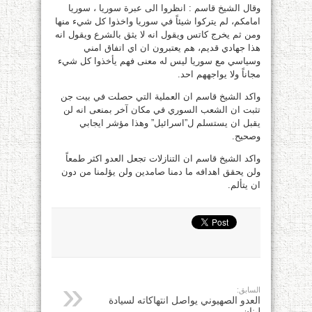
وقال الشيخ قاسم : انظروا الى عبرة سوريا ، سوريا
امامكم، لم يتركوا شيئاً في سوريا واخذوا كل شيء منها
ومن ثم يخرج كاتس ويقول انه لا يثق بالشرع ويقول انه
هذا جهادي قديم، هم يعتبرون ان اي اتفاق امني
وسياسي مع سوريا ليس له معنى فهم يأخذوا كل شيء
مجاناً ولا يواجههم احد.
واكد الشيخ قاسم ان العملية التي حصلت في بيت جن
تثبت ان الشعب السوري في مكان آخر بمنعى انه لن
يقبل ان يستسلم ل”اسرائيل” وهذا مؤشر ايجابي
وصحيح.
واكد الشيخ قاسم ان التنازلات تجعل العدو اكثر طمعاً
ولن يحقق اهدافه ما دمنا صامدين ولن يؤلمنا من دون
ان يتألم.
السابق:
العدو الصهيوني يواصل انتهاكاته لسيادة
لبنان