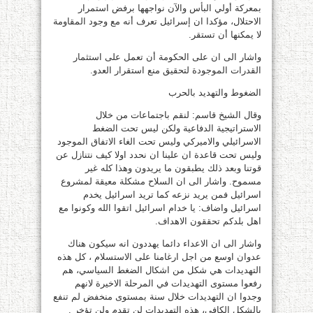
بمعركة أولي البأس والآن نواجهها برفض استمرار
الاحتلال، مؤكدا ان إسرائيل تعرف أنه مع وجود المقاومة
لا يمكنها أن تستقر.
واشار الى ان على الحكومة أن تعمل على استثمار
القدرات الموجودة لتحقيق منع استقرار العدو.
الضغوط والتهديد بالحرب
وقال الشيخ قاسم: لنقم باجتماعات من خلال
الاستراتيجية الدفاعية ولكن ليس تحت الضغط
الاسرائيلي والاميركي وليس تحت الغاء الاتفاق الموجود
وليس تحت قاعدة ان علينا ان نحدد اولا كيف نتنازل عن
قوتنا وبعد ذلك يطبقون ما يريدون وهذا كله غير
مسموح. واشار الى ان السلاح مشكلة معيقة لمشروع
اسرائيل فمن يريد نزعه كما تريد اسرائيل يخدم
اسرائيل واضاف: يا خدام اسرائيل اتقوا الله وكونوا مع
اهل بلدكم تحققون الاهداف.
واشار الى ان الاعداء دائما يهددون انه سيكون هناك
عدوان اوسع من اجل ارغامنا على الاستسلام ، كل هذه
التهديدات هي شكل من اشكال الضغط السياسي، هم
رفعوا مستوى التهديدات في المرحلة الاخيرة لانهم
وجدوا ان التهديدات خلال سنة بمستوى منخفض لم تنفع
بالشكل الكافي، هذه التهديدات لن تقدم ولن تؤخر .