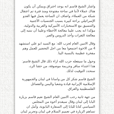
واشار الشيخ قاسم انه يوجد اختراق ويمكن أن يكون
هناك عملاء لأننا في ساحة مفتوحة ومنذ فترة تم اعتقال
شبكة من العملاء، واضاف ان الساحة يعمل فيها العدو
الإسرائيلي براحة كبيرة بسبب الجنسيات الأجنبية
والتنسيق مع الاستخبارات الأميركية والعربية والدولية،
مؤكدا انه يجب علينا معالجة الأخطاء وعلينا أن ننتبه إلى
معالجة الثغرات وأخذ الدروس والعبر.
وقال الامين العام لحزب الله: مع السيد ابو علي استشهد
4 من الاخوة اجتمعوا معا من اجل التحضير للعمل وهم
مفخرة عظيمة بالنسبة الينا.
وحول ما سيفعله حزب الله ازاء ذلك قال الشيخ قاسم:
هذا اعتداء سافر وجريمة موصوفة، من حقنا الرد،
سنحدد التوقيت لذلك.
الشيخ قاسم شكر كل من واسانا في لبنان والجمهورية
الإسلامية الإيرانية قيادة وشعبا واليمن والفصائل
الفلسطينية والعراق.
من جهة ثانية رحب الامين العام الشيخ نعيم قاسم بزيارة
البابا إلى لبنان وقال سيقدم أخوة من المجلس
السياسي كتابا للبابا إلى السفارة البابوية، وأمل ان
تساهم الزيارة في تعميم السلام في لبنان وتحرير لبنان