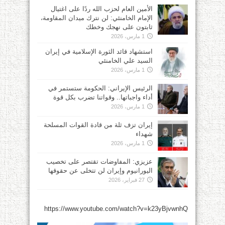
الأمين العام لحزب الله ردًا على اغتيال
الإمام الخامنئي: لن نترك ميدان المقاومة،
ثابتون على نهجك وخطك
1 مارس، 2026
استشهاد قائد الثورة الإسلامية في إيران
السيد علي الخامنئي
1 مارس، 2026
الرئيس الإيراني: الحكومة ستستمر في
أداء واجباتها.. وقواتنا تضرب بكل قوة
1 مارس، 2026
إيران تزف ثلة من قادة القوات المسلحة
شهداء
1 مارس، 2026
عزيزي: المفاوضات تقتصر على تخصيب
اليورانيوم وإيران لن تتخلى عن حقوقها
27 فبراير، 2026
https://www.youtube.com/watch?v=k23yBjvwnhQ