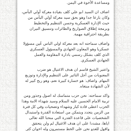
ومساعدة الأخوة في اليمن.
اضاف ان السيد ابو علي كلف بقيادة معركة أولي البأس،
وكان بارعا جدا وهو بحق سيد معركة أولي البأس من
حيث الإدارة العسكرية وحسن التنظيم والتخطيط
وبرمجة إطلاق الصواريخ والطائرات وتنسيق النيران
بطريقة احترافية مهمة.
واضاف سماحته انه بعد معركة اولي الباس عُين مسؤولا
عسكريا وهو المعاون الجهادي والمسؤول العسكري
الذي كلف بشكل رسمي بادارة المقاومة والعمل
الجهادي العسكري.
واعتبر الشيخ قاسم ان هدف الاغتيال هو ضرب
المعنويات من أجل التاثير على التنظيم والإدارة وتوزيع
المهام. واضاف: هو خسارة كبيرة نعم، وهو ربح كبير له
لأن الشهادة مبتغاه.
واكد سماحته: نحن حزب متماسك له اصول وجذور ومن
تربية الامام الحسين عليه السلام وسيد شهداء الامة وهذا
الحزب اعطى قادة كبار وشهداء وتضحيات وفي كل فترة
من الزمن يتجدد ويتمكن من استعادة القدرة واستبدال
الشخصيات على قاعدة القدرة التي منحنا الله تعالى
اياها، مشددا على ان هدف الاغتيال لم ولن يتحقق
واقول للعدو نحن على الخط مستمرون وله اخوان كثر.