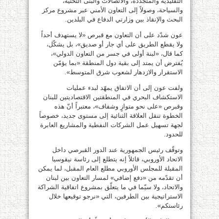
التقليدية والمتجددة، والاتصالات والبنى التحتية،
والسياحة، وصولاً إلى التعاون الأمني عبر مشروع مركز
البحث والإنقاذ بين وزارتي الدفاع في البلدين.
عون شدّد على أن التعاون مع قبرص «لا يستهدف أحداً
ولا يقطع الطريق على أي جار أو صديق»، بل يشكّل،
كما قال، «لبنة أولى في جسر من التعاون الدولي»،
يُفترض أن يمتد إلى بقية دول المنطقة «بما يؤمّن
الاستقرار والازدهار لشعوب شرق المتوسط».
ولفت عون إلى أن الاتفاق يمهّد لبدء عمليات
الاستكشاف البحري في المنطقتين الاقتصاديتين للبنان
وقبرص «على نحو متوازٍ وشفاف»، معتبراً أنّ هذه
الخطوة تنقل العلاقة الثنائية إلى مستوى جديد، خصوصاً
لجهة تسهيل عمل الشركات النفطية والمشاريع العابرة
للحدود.
وتوقّف رئيس الجمهورية عند الدور القبرصي داخل
الاتحاد الأوروبي، قائلاً إنه يتطلع إلى رئاسة نيقوسيا
المقبلة للمجلس الأوروبي مطلع العام المقبل، لما يمكن
أن تقدّمه من «دفع إضافي» لمسار التعاون بين لبنان
والاتحاد، ولا سيّما في ما يتعلّق بمشروع اتفاقية الشراكة
الاستراتيجية بين الطرفين، التي «نرجو توقيعها خلال
رئاستكم».