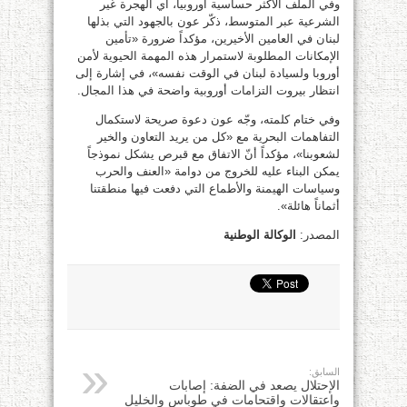
وفي الملف الأكثر حساسية أوروبياً، أي الهجرة غير
الشرعية عبر المتوسط، ذكّر عون بالجهود التي بذلها
لبنان في العامين الأخيرين، مؤكداً ضرورة «تأمين
الإمكانات المطلوبة لاستمرار هذه المهمة الحيوية لأمن
أوروبا ولسيادة لبنان في الوقت نفسه»، في إشارة إلى
انتظار بيروت التزامات أوروبية واضحة في هذا المجال.
وفي ختام كلمته، وجّه عون دعوة صريحة لاستكمال
التفاهمات البحرية مع «كل من يريد التعاون والخير
لشعوبنا»، مؤكداً أنّ الاتفاق مع قبرص يشكل نموذجاً
يمكن البناء عليه للخروج من دوامة «العنف والحرب
وسياسات الهيمنة والأطماع التي دفعت فيها منطقتنا
أثماناً هائلة».
المصدر:
الوكالة الوطنية
السابق:
الإحتلال يصعد في الضفة: إصابات
واعتقالات واقتحامات في طوباس والخليل