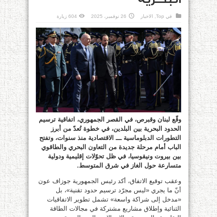
في
Top
,
الاخبار
26 نوفمبر، 2025
604 زيارة
وقّع لبنان وقبرص، في القصر الجمهوري، اتفاقية ترسيم
الحدود البحرية بين البلدين، في خطوة تُعدّ من أبرز
التطورات الدبلوماسية ـــ الاقتصادية منذ سنوات، وتفتح
الباب أمام مرحلة جديدة من التعاون البحري والطاقوي
بين بيروت ونيقوسيا، في ظل تحوّلات إقليمية ودولية
متسارعة حول الغاز في شرق المتوسط.
وعقب توقيع الاتفاق، أكد رئيس الجمهورية جوزاف عون
أنّ ما يجري «ليس مجرّد ترسيم حدود تقنية»، بل
«مدخل إلى شراكة واسعة» تشمل تطوير الاتفاقيات
الثنائية وإطلاق مشاريع مشتركة في مجالات الطاقة