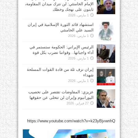
الإمام الخامنئي: لن نترك ميدان المقاومة،
ثابتون على نهجك وخطك
1 مارس، 2026
استشهاد قائد الثورة الإسلامية في إيران
السيد علي الخامنئي
1 مارس، 2026
الرئيس الإيراني: الحكومة ستستمر في
أداء واجباتها.. وقواتنا تضرب بكل قوة
1 مارس، 2026
إيران تزف ثلة من قادة القوات المسلحة
شهداء
1 مارس، 2026
عزيزي: المفاوضات تقتصر على تخصيب
اليورانيوم وإيران لن تتخلى عن حقوقها
27 فبراير، 2026
https://www.youtube.com/watch?v=k23yBjvwnhQ