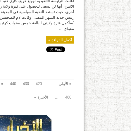
أعلنت الرئيسة التنفيذية لهونغ كونغ، كاري لام، ا
الاثنين، أنها لن تسعى للحصول على فترة ولاية ر
أخرى، حيث تستعد النخبة السياسية في المدينة لا
رئيس جديد الشهر المقبل. وقالت لام للصحفيين:
“سأكمل فترة ولايتي البالغة خمس سنوات كرئي
تنفيذي ...
أكمل القراءة »
« الأولى
...
420
430
440
«
480
...
الأخيرة »