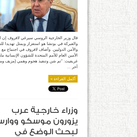
تهديدا
للسلم
والأمن
الدوليين
ونطالب
بعقد
اجتماع
لمجلس
الأمن
مغلقة
قال وزير الخارجية الروسي سيرغي لافروف إن ا
والفبركة في بوتشا هو استفزاز ويمثل تهديدا لل
والأمن الدوليين. وأضاف لافروف في اجتماع مع 
الأمين العام للأمم المتحدة للشؤون الإنسانية ما
غريفيث: “تم شن وتنفيذ هجوم وهمي (مزيف وم
آخر ...
أكمل القراءة »
وزراء خارجية عرب
يزورون موسكو ووارس
لبحث الوضع في