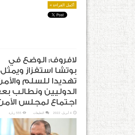
أكمل القراءة »
لافروف: الوضع في
بوتشا استفزاز ويمثل
تهديدا للسلم والأمن
الدوليين ونطالب بع
اجتماع لمجلس الأمن
على
4 أبريل، 2022
التعليقات
555 زيارة
لافروف:
الوضع
في
بوتشا
استفزاز
ويمثل