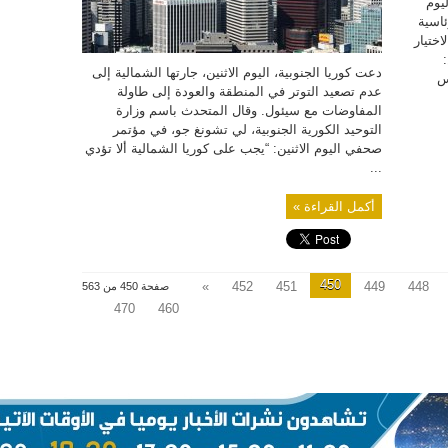
ليوم
المفاوضات
مغلقة
ئاسية
ختيار
دعت كوريا الجنوبية، اليوم الاثنين، جارتها الشمالية إلى
س
عدم تصعيد التوتر في المنطقة والعودة إلى طاولة
المفاوضات مع سيئول. وقال المتحدث باسم وزارة
التوحيد الكورية الجنوبية، لي تشونغ جو، في مؤتمر
صحفي اليوم الاثنين: “يجب على كوريا الشمالية ألا تؤدي
...
أكمل القراءة »
450
»
452
451
449
448
صفحة 450 من 563
470
460