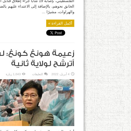
الفلسطيني، بإصابة 19 شابًا جراء إطلاق قنابل
الخانق نحوهم، بالإضافة إلى الاعتداء عليهم بال
والهراوات، مشيرًا ...
أكمل القراءة »
زعيمة هونغ كونغ: ل
أترشح لولاية ثانية
على
4 أبريل، 2022
التعليقات
1,043 زيارة
زعيمة
هونغ
كونغ:
لن
أترشح
لولاية
ثانية
مغلقة