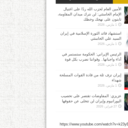
الأمين العام لحزب الله ردًا على اغتيال
الإمام الخامنئي: لن نترك ميدان المقاومة،
ثابتون على نهجك وخطك
1 مارس، 2026
استشهاد قائد الثورة الإسلامية في إيران
السيد علي الخامنئي
1 مارس، 2026
الرئيس الإيراني: الحكومة ستستمر في
أداء واجباتها.. وقواتنا تضرب بكل قوة
1 مارس، 2026
إيران تزف ثلة من قادة القوات المسلحة
شهداء
1 مارس، 2026
عزيزي: المفاوضات تقتصر على تخصيب
اليورانيوم وإيران لن تتخلى عن حقوقها
27 فبراير، 2026
https://www.youtube.com/watch?v=k23y