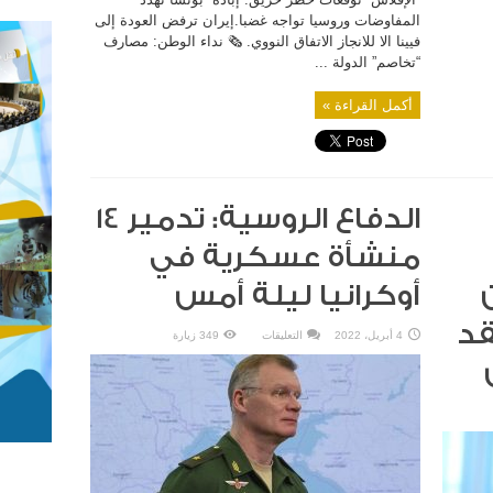
المفاوضات وروسيا تواجه غضبا.إيران ترفض العودة إلى
فيينا الا للانجاز الاتفاق النووي. 🗞 نداء الوطن: مصارف
“تخاصم” الدولة ...
أكمل القراءة »
الدفاع الروسية: تدمير 14
منشأة عسكرية في
أوكرانيا ليلة أمس
قد
على
4 أبريل، 2022
التعليقات
349 زيارة
الدفاع
الروسية:
تدمير
14
منشأة
عسكرية
في
أوكرانيا
ليلة
أمس
مغلقة