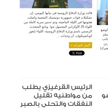
قالت وزارة الدفاع الروسية في بيانها اليومي، إن
تشكيلات قوات جمهورية دونيتسك الشعبية واصلت
هجومها في الليلة الماضية، وتم تدمير سرية كاملة من
اللواء 25 الأوكراني المحمول جوا. وتابع المتحدث
لوضع
الرسمي باسم وزارة الدفاع الروسية، اللواء إيغور
سلم
كوناشينكوف، أن وحدات ...
نائب
رتن
أكمل القراءة »
فبرك)
الرئيس القرغيزي يطلب
و
من مواطنيه تقليل
النفقات والتحلي بالصبر