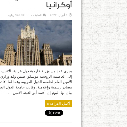
أوكرانيا
على
4 أبريل، 2022
التعليقات
326 زيارة
وزراء
خارجية
عرب
يزورون
موسكو
ووارسو
لبحث
الوضع
في
أوكرانيا
مغلقة
يجري عدد من وزراء خارجية دول عربية، الاثنين، 
إلى العاصمة الروسية موسكو، ضمن وفد وزاري 
الأمين العام لجامعة الدول العربية، وفقا لما أفاد
مصادر رسمية وإعلامية. وقالت جامعة الدول العر
بيان لها اليوم إن أحمد أبو الغيط الأمين ...
أكمل القراءة »