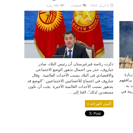
على
4 أبريل، 2022
التعليقات
580 زيارة
الرئيس
القرغيزي
يطلب
من
مواطنيه
تقليل
النفقات
والتحلي
بالصبر
مغلقة
ذكرت رئاسة قيرغيزستان أن رئيس البلاد، صادر
جباروف، حذر من احتمال تدهور الوضع الاجتماعى
زيارة
والاقتصادي فى البلاد بسبب الأحداث العالمية. وقال
يرافقهم
جباروف في اجتماع للأخصائيين الاجتماعيين: “الوضع قد
ت به
يتدهور بسبب الأحداث العالمية الأخيرة. يجب أن نكون
بية في
مستعدين لذلك”، لافتا إلى ...
أكمل القراءة »