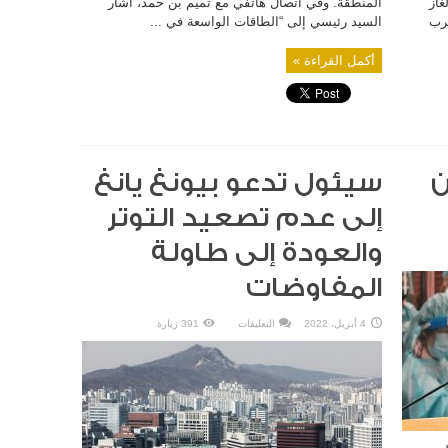
 الغاز
المنطقة. وفي اتصال هاتفي مع تميم بن حمد، أشار
ضرب
السيد رئيسي إلى “الطاقات الواسعة في ...
أكمل القراءة »
ن
سيئول تدعو بيونغ يانغ
إلى عدم تصعيد التوتر
والعودة إلى طاولة
المفاوضات
على
4 أبريل، 2022
التعليقات
391 زيارة
سيئول
تدعو
بيونغ
يانغ
إلى
عدم
تصعيد
التوتر
والعودة
إلى
طاولة