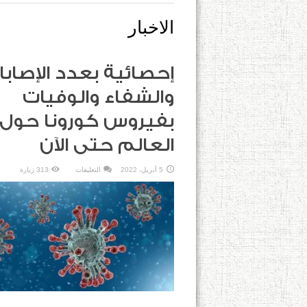
الاخبار
إحصائية بعدد الإصابا
والشفاء والوفيات
بفيروس كورونا حول
العالم حتى الآن
على
5 أبريل، 2022
التعليقات
313 زيارة
إحصائية
بعدد
الإصابات
والشفاء
والوفيات
بفيروس
كورونا
حول
العالم
حتى
الآن
مغلقة