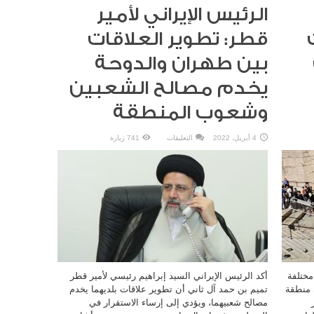
الرئيس الإيراني لأمير
قطر: تطوير العلاقات
بين طهران والدوحة
يخدم مصالح الشعبين
وشعوب المنطقة
على
4 أبريل، 2022
التعليقات
741 زيارة
الرئيس
الإيراني
لأمير
قطر:
تطوير
العلاقات
بين
طهران
والدوحة
يخدم
مصالح
الشعبين
وشعوب
المنطقة
مغلقة
جروح مختلفة
أكد الرئيس الإيراني السيد إبراهيم رئيسي لأمير قطر
ي منطقة
تميم بن حمد آل ثاني أن تطوير علاقات بلديهما يخدم
مصالح شعبيهما، ويؤدي إلى إرساء الاستقرار في