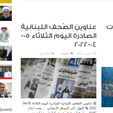
ت
عناوين الصّحف اللبنانية
الصادرة اليوم الثلاثاء 05-
04-2022
على
5 أبريل، 2022
التعليقات
496 زيارة
عناوين
الصّحف
اللبنانية
الصادرة
اليوم
الثلاثاء
05-
04-
2022
مغلقة
📰 عناوين الصّحف اللبنانية الصادرة اليوم الثلاثاء 05-04-
2022 🗞 النهار: الى السباق الانتخابي … تحت انذار
BjvwnhQ
“الإفلاس “توقعات خطر حريق.“إبادة” بوتشا تهدد