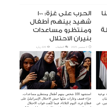
ا
الحرب على غزة: 100
شهيد بينهم أطفال
ة
ومنتظرو مساعدات
بنيران الاحتلال
على
2 سبتمبر، 2025
التعليقات
220 زيارة
الحرب
على
غزة:
100
شهيد
بينهم
أطفال
ومنتظرو
مساعدات
بنيران
الاحتلال
مغلقة
ت عسكرية نوعية
استشهد 100 شخص بينهم أطفال ومنتظرو مساعدات،
يان
جرّاء قصف وغارات شنّها جيش الاحتلال الإسرائيليّ على
ثنين، عن
قطاع غزة، اليوم الثلاثاء، فيما كثّفت قوات الاحتلال