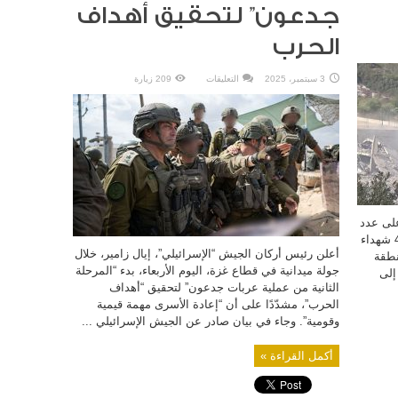
جدعون” لتحقيق أهداف
الحرب
على
3 سبتمبر، 2025
التعليقات
209 زيارة
زامير:
شرعنا
بالمرحلة
الثانية
من
“عربات
جدعون”
لتحقيق
أهداف
الحرب
مغلقة
على عدد
من البلدات في جنوب لبنان، ما أدى إلى ارتقاء 4 شهداء
أعلن رئيس أركان الجيش “الإسرائيلي”، إيال زامير، خلال
نطقة
جولة ميدانية في قطاع غزة، اليوم الأربعاء، بدء “المرحلة
إلى
الثانية من عملية عربات جدعون” لتحقيق “أهداف
الحرب”، مشدّدًا على أن “إعادة الأسرى مهمة قيمية
وقومية”. وجاء في بيان صادر عن الجيش الإسرائيلي ...
أكمل القراءة »