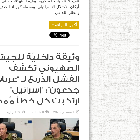
تنفيذ 5 عمليات عسكرية نوعية استهدفت مبنى 
أركان الاحتلال الإسرائيلي، ومحطة كهرباء الخضي
ومطار اللد في ...
أكمل القراءة »
وثيقة داخليّة للجي
الصهيوني تكشف
الفشل الذريع لـ “عربا
جدعون”: “إسرائيل”
ارتكبت كل خطأ مُم
على
1 سبتمبر، 2025
التعليقات
189 زيارة
وثيقة
داخليّة
للجيش
الصهيوني
تكشف
الفشل
الذريع
لـ