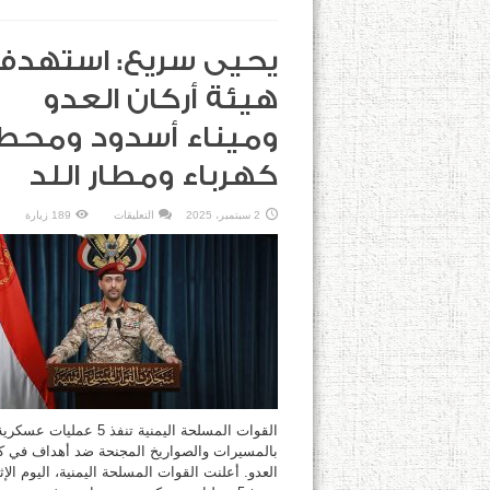
يحيى سريع: استهدفن
هيئة أركان العدو
وميناء أسدود ومحط
كهرباء ومطار اللد
على
2 سبتمبر، 2025
التعليقات
189 زيارة
يحيى
سريع:
استهدفنا
هيئة
أركان
العدو
وميناء
أسدود
ومحطة
كهرباء
ومطار
اللد
مغلقة
القوات المسلحة اليمنية تنفذ 5 عمليا
بالمسيرات والصواريخ المجنحة ضد أهداف في ك
العدو. أعلنت القوات المسلحة اليمنية، اليوم الإ