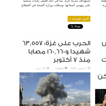
هيئة
استهداف مدينة غزة، بما في ذلك قصف بنايات سكنيّة
رة،
على رؤوس أصحابها. وسجّلت وزارة الصحة في القطاع،
...
أكمل القراءة »
ش
الحرب على غزة: 63,557
شهيدا و160,660 مصابا
ت
منذ 7 أكتوبر
على
1 سبتمبر، 2025
التعليقات
176 زيارة
الحرب
على
كن
غزة:
63,557
شهيدا
و160,660
مصابا
منذ
7
أكتوبر
مغلقة