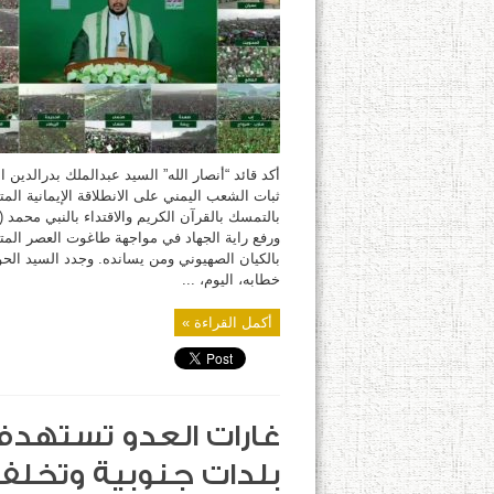
ثبات
موقف
اليمن
في
نصرة
غزة
واعتزازه
بالجماهير
اليمنية
في
إحياء
المولد
النبوي
مغلقة
أكد قائد “أنصار الله” السيد عبدالملك بدرالدين 
ثبات الشعب اليمني على الانطلاقة الإيمانية المت
بالتمسك بالقرآن الكريم والاقتداء بالنبي محمد 
ورفع راية الجهاد في مواجهة طاغوت العصر المت
بالكيان الصهيوني ومن يسانده. وجدد السيد الح
خطابه، اليوم، ...
أكمل القراءة »
غارات العدو تستهد