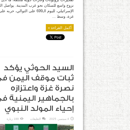
نزوح واسع للسكان نحو غرب المدينة. يواصل ا
الإسرائيلي، لليوم الـ699 على التوالي، حر
غزة، وسط ...
أكمل القراءة »
السيد الحوثي يؤكد
ثبات موقف اليمن ف
نصرة غزة واعتزازه
بالجماهير اليمنية ف
إحياء المولد النبوي
على
4 سبتمبر، 2025
التعليقات
188 زيارة
السيد
الحوثي
يؤكد