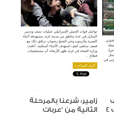
حصيلة
الشهداء
والإصابات
تتجاوز
220
ألفا
مغلقة
تواصل قوات الجيش الإسرائيلي عمليات نسف وتدمير
المنازل في عدة مناطق من مدينة غزة، مستهدفة أحياء
الحوثي
الصبرة والزيتون وحي الشيخ رضوان، ترافق ذلك مع
مثلة
قصف مدفعي كثيف استهدف الأحياء السكنية. أعلنت
(ص)،
وزارة الصحة في غزة، ظهر الأربعاء، أن مستشفيات
مثل
قطاع ...
وثي في
أكمل القراءة »
ف
زامير: شرعنا بالمرحلة
بلدات جنوبية وتخلف 4
الثانية من “عربات