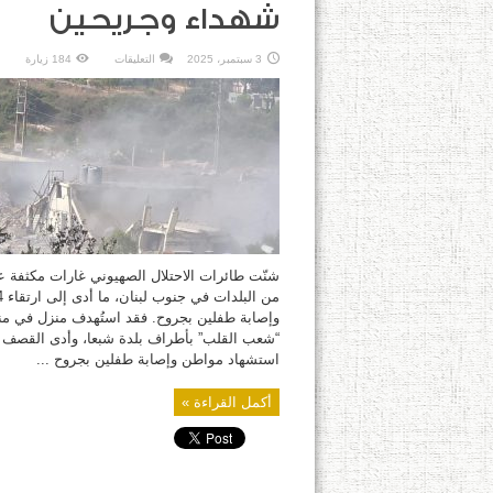
شهداء وجريحين
على
3 سبتمبر، 2025
التعليقات
184 زيارة
غارات
العدو
تستهدف
بلدات
جنوبية
وتخلف
4
شهداء
وجريحين
مغلقة
شنّت طائرات الاحتلال الصهيوني غارات مكثفة 
وإصابة طفلين بجروح. فقد استُهدف منزل في م
“شعب القلب” بأطراف بلدة شبعا، وأدى القصف 
استشهاد مواطن وإصابة طفلين بجروح ...
أكمل القراءة »