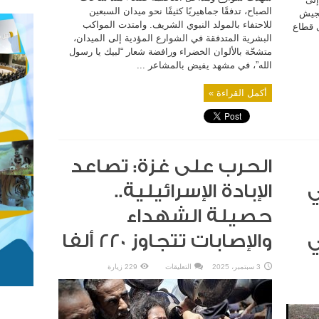
الصباح، تدفقًا جماهيريًا كثيفًا نحو ميدان السبعين
لجيش
للاحتفاء بالمولد النبوي الشريف. وامتدت المواكب
به على قطاع
البشرية المتدفقة في الشوارع المؤدية إلى الميدان،
متشحّة بالألوان الخضراء ورافضة شعار “لبيك يا رسول
الله”، في مشهد يفيض بالمشاعر ...
أكمل القراءة »
الحرب على غزة: تصاعد
ي
الإبادة الإسرائيلية..
حصيلة الشهداء
ي
والإصابات تتجاوز 220 ألفا
على
3 سبتمبر، 2025
التعليقات
229 زيارة
الحرب
على
غزة:
تصاعد
الإبادة
الإسرائيلية..