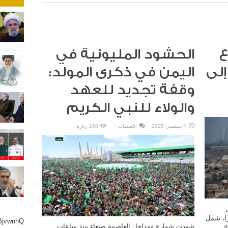
ع
الحشود المليونية في
إلى
اليمن في ذكرى المولد:
وقفة تجديد للعهد
والولاء للنبي الكريم
على
4 سبتمبر، 2025
التعليقات
168 زيارة
الحشود
المليونية
في
اليمن
في
ذكرى
المولد:
وقفة
تجديد
للعهد
والولاء
للنبي
الكريم
مغلقة
را، شمل
BjvwnhQ
شهدت شوارع ومداخل العاصمة صنعاء منذ ساعات
إلى