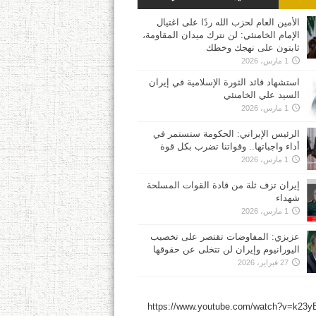
الأمين العام لحزب الله ردًا على اغتيال
الإمام الخامنئي: لن نترك ميدان المقاومة،
ثابتون على نهجك وخطك
1 مارس، 2026
استشهاد قائد الثورة الإسلامية في إيران
السيد علي الخامنئي
1 مارس، 2026
الرئيس الإيراني: الحكومة ستستمر في
أداء واجباتها.. وقواتنا تضرب بكل قوة
1 مارس، 2026
إيران تزف ثلة من قادة القوات المسلحة
شهداء
1 مارس، 2026
عزيزي: المفاوضات تقتصر على تخصيب
اليورانيوم وإيران لن تتخلى عن حقوقها
27 فبراير، 2026
https://www.youtube.com/watch?v=k23y