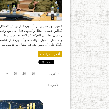
“عربات
جدعون”:
“إسرائيل”
ارتكبت
كل
خطأ
مُمكن
مغلقة
تُشير الوثيقة إلى أن أسلوب قتال جيش الاحتلال،
يُطابق عقيدة القتال وأسلوب قتال حماس، وتح
رئيسيّ، جاء أن الحركة “امتلكت جميع شروط الب
والانتصار؛ الموارد، والحجم، وأسلوب قتال مُناسب
شُدّد على أن بعض أهداف القتال لم تتحقق ...
أكمل القراءة »
« الأولى
...
10
20
30
«
3
الأخيرة »