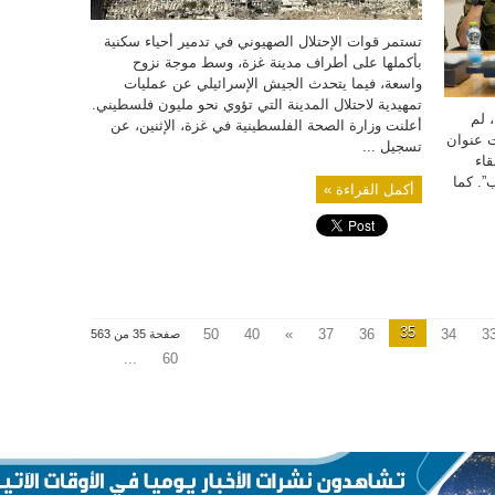
تستمر قوات الإحتلال الصهيوني في تدمير أحياء سكنية
بأكملها على أطراف مدينة غزة، وسط موجة نزوح
واسعة، فيما يتحدث الجيش الإسرائيلي عن عمليات
تمهيدية لاحتلال المدينة التي تؤوي نحو مليون فلسطيني.
 لم
أعلنت وزارة الصحة الفلسطينية في غزة، الإثنين، عن
ت عنوان
تسجيل ...
قاء
”. كما
أكمل القراءة »
35
50
40
»
37
36
34
3
صفحة 35 من 563
...
60