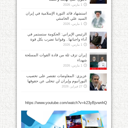
1 مارس، 2026
استشهاد قائد الثورة الإسلامية في إيران
السيد علي الخامنئي
1 مارس، 2026
الرئيس الإيراني: الحكومة ستستمر في
أداء واجباتها.. وقواتنا تضرب بكل قوة
1 مارس، 2026
إيران تزف ثلة من قادة القوات المسلحة
شهداء
1 مارس، 2026
عزيزي: المفاوضات تقتصر على تخصيب
اليورانيوم وإيران لن تتخلى عن حقوقها
27 فبراير، 2026
https://www.youtube.com/watch?v=k23yBjvwnhQ