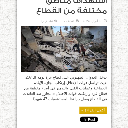
استهداف مناطق
مختلفة من القطاع
على
30 أبريل، 2024
التعليقات
344 زيارة
العدوان
على
غزة
..
استهداف
مناطق
مختلفة
من
القطاع
مغلقة
يدخل العدوان الصهيوني على قطاع غزة يومه الـ 207،
حيث تواصل قوات الإحتلال إرتكاب مجازة الإبادة
الجماعية وعمليات القتل والتدمير في أنحاء مختلفة من
قطاع غزة وارتكبت قوات الاحتلال 5 مجازر ضد العائلات
في القطاع وصل جراءها للمستشفيات 47 شهيدًا ...
أكمل القراءة »