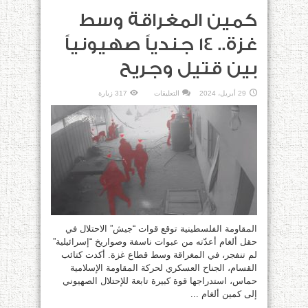
كمين المغراقة وسط
غزة.. 14 جندياً صهيونياً
بين قتيل وجريح
على
29 أبريل، 2024
التعليقات
317 زيارة
كمين
المغراقة
وسط
غزة..
14
جندياً
صهيونياً
بين
قتيل
وجريح
مغلقة
المقاومة الفلسطينية توقع قوات “جيش” الاحتلال في
حقل ألغام أعدّته من عبوات ناسفة وصواريخ “إسرائيلية”
لم تنفجر، في المغراقة وسط قطاع غزة. أكدت كتائب
القسام، الجناح العسكري لحركة المقاومة الإسلامية
حماس، استدراجها قوة كبيرة تابعة للإحتلال الصهيوني
إلى كمين ألغام ...