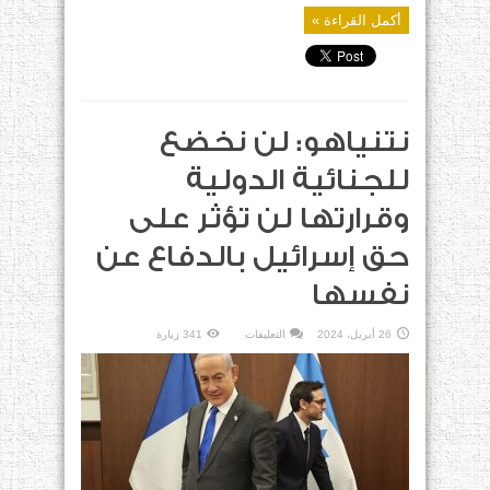
أكمل القراءة »
نتنياهو: لن نخضع
للجنائية الدولية
وقرارتها لن تؤثر على
حق إسرائيل بالدفاع عن
نفسها
على
26 أبريل، 2024
التعليقات
341 زيارة
نتنياهو:
لن
نخضع
للجنائية
الدولية
وقرارتها
لن
تؤثر
على
حق
إسرائيل
بالدفاع
عن