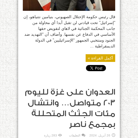
نفسها
مغلقة
قال رئيس حكومة الإحتلال الصهيوني، بنيامين نتنياهو، إن
“إسرائيل” تحت قيادتي لن تقبل أبدا أي محاولة من
جانب المحكمة الجنائية في لاهاي لتقويض حقها
الأساسي في الدفاع عن نفسها. وأضاف أن “التهديد ضد
الجنود ومنتخبي الجمهور “الإسرائيليين” في الدولة
الديمقراطية ...
أكمل القراءة »
العدوان على غزة لليوم
203 متواصل… وانتشال
مئات الجثث المتحللة
بمجمع ناصر
على
26 أبريل، 2024
التعليقات
283 زيارة