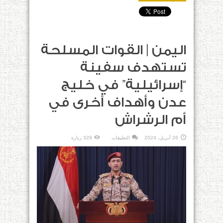
اليمن | القوات المسلحة
تستهدف سفينة
“إسرائيلية” في خليج
عدن وأهداف أخرى في
أم الرشراش
على
26 أبريل، 2024
التعليقات
329 زيارة
اليمن
|
القوات
المسلحة
تستهدف
سفينة
“إسرائيلية”
في
خليج
عدن
وأهداف
أخرى
في
أم
الرشراش