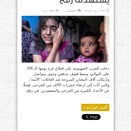
يستهدف رفح
على
29 أبريل، 2024
التعليقات
396 زيارة
رغم
الإجرام..
أهالي
شمال
غزة
متمسكون
بأرضهم
وسط
قصف
صهيوني
عنيف
يستهدف
رفح
مغلقة
دخلت الحرب الصهيونية على قطاع غزة يومها الـ 206
على التوالي، وسط قصف مدفعي وجوي متواصل،
وارتكاب آلاف المجازر المروعة ضد العائلات “الآمنة”،
والتي أدّت إلى ارتقاء عشرات الآلاف من الجرحى، فضلًا
عن الأعداد الكبيرة من الجرحى والمفقودين. في رفح،
...
أكمل القراءة »