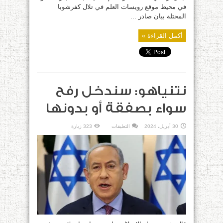
في محيط موقع رويسات العلم في تلال كفرشوبا
المحتلة بيان صادر ...
أكمل القراءة »
نتنياهو: سندخل رفح
سواء بصفقة أو بدونها
على
30 أبريل، 2024
التعليقات
323 زيارة
نتنياهو:
سندخل
رفح
سواء
بصفقة
أو
بدونها
مغلقة