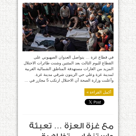
العدوان
على
غزة
لليوم
203
متواصل…
وانتشال
مئات
الجثث
المتحللة
بمجمع
ناصر
مغلقة
في قطاع غزة … يتواصل العدوان الصهيوني على
القطاع لليوم الثالث بعد المئتين وشنت طائرات الاحتلال
المزيد من الغارات مستهدفة المناطق الشمالية الغربية
لمدينة غزة وعلي حي الزيتون شرقي مدينة غزة.
وأعلنت وزارة الصحة أن الاحتلال ارتكب 5 مجازر في ...
أكمل القراءة »
مع غزة العزة … تعبئة