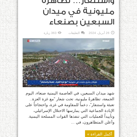
واستنفار… تظاهرة
مليونية في ميدان
السبعين بصنعاء
على
26 أبريل، 2024
التعليقات
363 زيارة
مع
غزة
العزة
…
تعبئة
واستنفار…
تظاهرة
مليونية
في
ميدان
السبعين
بصنعاء
مغلقة
شهد ميدان السبعين، في العاصمة اليمنية صنعاء، اليوم
الجمعة، تظاهرةً مليونية، تحت شعار “مع غزة العزة..
تعبئة واستنفار”، دعماً للمقاومة في غزة، واحتجاجاً على
الإبادة الجماعية التي يمارسها الاحتلال الإسرائيلي،
وتأييداً للعمليات التي تنفذها القوات المسلحة اليمنية.
وأعلن المتظاهرون، في ...
أكمل القراءة »