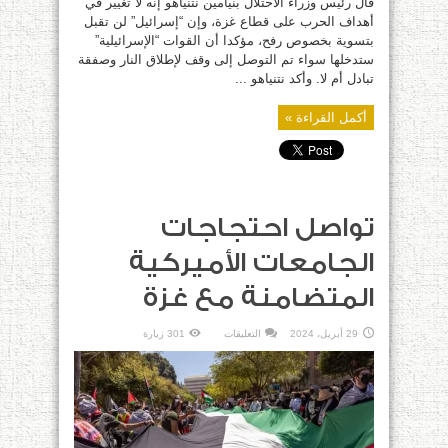
قال رئيس وزراء الاحتلال بنيامين نتنياهو إنه لا تغيير في
أهداف الحرب على قطاع غزة، وإن “إسرائيل” لن تقبل
بتسوية بخصوص رفح، مؤكدا أن القوات “الإسرائيلية”
ستدخلها سواء تم التوصل إلى وقف لإطلاق النار وصفقة
تبادل أم لا. وأكد نتنياهو ...
أكمل القراءة »
تواصل احتجاجات
الجامعات الأميركية
المتضامنة مع غزة
على
29 أبريل، 2024
التعليقات
301 زيارة
تواصل
احتجاجات
الجامعات
الأميركية
المتضامنة
مع
غزة
مغلقة