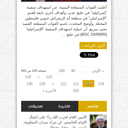
مغلقة
أعلنت القوات المسلحة اليمنية، عن استهداف سفينة
“إسرائيلية” في خليج عدن، وأهداف أخرى تابعة للعدو
“الإسرائيلي” في منطقة أم الرشراش جنوبي فلسطين
المحتلة. وأوضح المتحدث باسم القوات المسلحة العميد
يحيى سريع، أن عملية استهداف السفينة “الإسرائيلية”
(MSC DARWIN) في خليج ...
أكمل القراءة »
« الأولى
...
90
100
صفحة 120 من 563
118
«
110
120
140
130
»
122
121
119
150
...
الأخيرة »
الأشهر
الأخيرة
تعليقات
الأمين العام لحزب الله ردًا على اغتيال
الإمام الخامنئي: لن نترك ميدان المقاومة،
ثابتون على نهجك وخطك