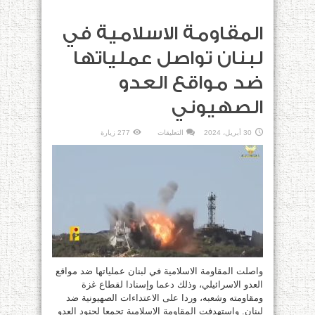
المقاومة الاسلامية في
لبنان تواصل عملياتها
ضد مواقع العدو
الصهيوني
على
30 أبريل، 2024
التعليقات
277 زيارة
المقاومة
الاسلامية
في
لبنان
تواصل
عملياتها
ضد
مواقع
العدو
الصهيوني
مغلقة
واصلت المقاومة الاسلامية في لبنان عملياتها ضد مواقع
العدو الاسرائيلي، وذلك دعما وإسنادا لقطاع غزة
ومقاومته وشعبه، وردا على الاعتداءات الصهيونية ضد
لبنان. واستهدفت المقاومة الإسلامية تجمعا لجنود العدو