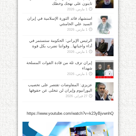
ثابتون على نهجك وخطك
1 مارس، 2026
استشهاد قائد الثورة الإسلامية في إيران
السيد علي الخامنئي
1 مارس، 2026
الرئيس الإيراني: الحكومة ستستمر في
أداء واجباتها.. وقواتنا تضرب بكل قوة
1 مارس، 2026
إيران تزف ثلة من قادة القوات المسلحة
شهداء
1 مارس، 2026
عزيزي: المفاوضات تقتصر على تخصيب
اليورانيوم وإيران لن تتخلى عن حقوقها
27 فبراير، 2026
https://www.youtube.com/watch?v=k23yBjvwnhQ