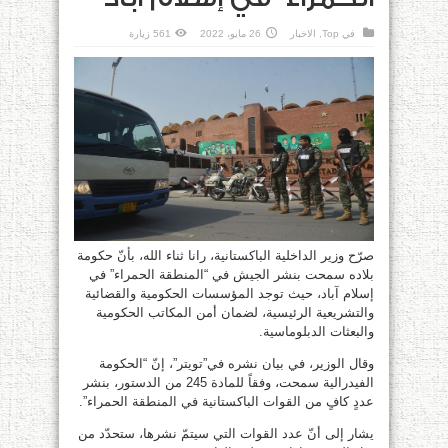
في
Top
,
الاخبار
26 مايو، 2022
561 زيارة
صرّح وزير الداخلية الباكستانية، رانا ثناء الله، بأنّ حكومة
بلاده سمحت بنشر الجيش في “المنطقة الحمراء” في
إسلام آباد، حيث توجد المؤسسات الحكومية والقضائية
والتشريعية الرئيسية، لضمان أمن المكاتب الحكومية
والبعثات الدبلوماسية.
وقال الوزير، في بيان نشره في”تويتر”، إنّ “الحكومة
الفيدرالية سمحت، وفقاً للمادة 245 من الدستور، بنشر
عددٍ كافٍ من القوات الباكستانية في المنطقة الحمراء”.
يشار إلى أنّ عدد القوات التي سيتمّ نشرها، ستحدّد من