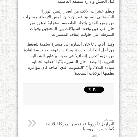
قبل الجيش وإدارة منطقة العاصمة.
ونظّم عشرات الآلاف من أنصار رئيس الوزراء
الباكستاني السابق عمران خان، أمس الأربعاء، مسيرات
من جميع المدن باتجاه العاصمة، استجابةً لدعوةٍ من
خان، في حين وقعت اشتباكات بين المحتجين وقوات
الشرطة التي حاولت إيقاف المسيرات.
وقبل أيام، دعا خان أنصاره إلى مسيرة سلمية للضغط
من أجل انتخابات جديدة. وجاءت دعوته بعد جلسة لقادة
من حزبه “تحرير إنصاف” في مدينة بيشاور الشمالية
الغربية، إذ وصف خان المسيرة بأنّها “خطوة لحماية
سيادة البلاد”، وأنّ “التصويت الذي أطاحه كان مؤامرة
نظّمتها الولايات المتحدة”.
السابق:
البرازيل: أوروبا قد تخسر أميركا اللاتينية
كما خسرت روسيا
التالي: