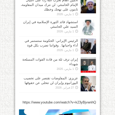
الأمين العام لحزب الله ردًا على اغتيال
الإمام الخامنئي: لن نترك ميدان المقاومة،
ثابتون على نهجك وخطك
1 مارس، 2026
استشهاد قائد الثورة الإسلامية في إيران
السيد علي الخامنئي
1 مارس، 2026
الرئيس الإيراني: الحكومة ستستمر في
أداء واجباتها.. وقواتنا تضرب بكل قوة
1 مارس، 2026
إيران تزف ثلة من قادة القوات المسلحة
شهداء
1 مارس، 2026
عزيزي: المفاوضات تقتصر على تخصيب
اليورانيوم وإيران لن تتخلى عن حقوقها
27 فبراير، 2026
https://www.youtube.com/watch?v=k23yBjvwnhQ