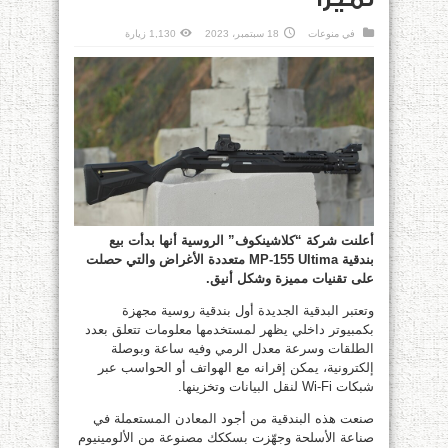
في
منوعات
18 سبتمبر، 2023
1,130 زيارة
أعلنت شركة “كلاشينكوف” الروسية أنها بدأت بيع
بندقية MP-155 Ultima متعددة الأغراض والتي حصلت
على تقنيات مميزة وشكل أنيق.
وتعتبر البدقية الجديدة أول بندقية روسية مجهزة
بكمبيوتر داخلي يظهر لمستخدمها معلومات تتعلق بعدد
الطلقات وسرعة معدل الرمي وفيه ساعة وبوصلة
إلكترونية، يمكن إقرانه مع الهواتف أو الحواسب عبر
شبكات Wi-Fi لنقل البيانات وتخزينها.
صنعت هذه البندقية من أجود المعادن المستعملة في
صناعة الأسلحة وجهّزت بسككك مصنوعة من الألومينيوم