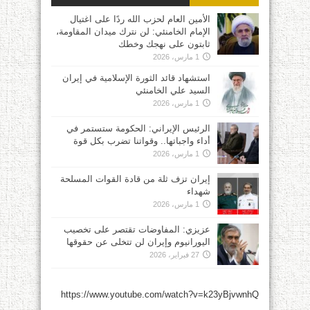
الأمين العام لحزب الله ردًا على اغتيال
الإمام الخامنئي: لن نترك ميدان المقاومة،
ثابتون على نهجك وخطك
1 مارس، 2026
استشهاد قائد الثورة الإسلامية في إيران
السيد علي الخامنئي
1 مارس، 2026
الرئيس الإيراني: الحكومة ستستمر في
أداء واجباتها.. وقواتنا تضرب بكل قوة
1 مارس، 2026
إيران تزف ثلة من قادة القوات المسلحة
شهداء
1 مارس، 2026
عزيزي: المفاوضات تقتصر على تخصيب
اليورانيوم وإيران لن تتخلى عن حقوقها
27 فبراير، 2026
https://www.youtube.com/watch?v=k23yBjvwnhQ