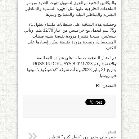
والبيكاتين الخفيف والقوي لتسهيل تثبيت العديد من من
الملحقات الخارجية عليها مثل أجهزة التسديد والمناظير
البصرية والمناظير الليلية والمصابيح وغيرها.
وحصلت هذه البندقية على سبطانات ملساء بطول 71
و75 سم لتعمل مع خراطيش من عيار 12/70 ملم، وتأتي
بنسختين، نسجة قصيرة مزودة بقبضة تشبه قبضات
المسدسات، ونسجة مزودة بقبضة يمكن إسنادها على
الكتف.
تم اختبار البندقية وحصلت على شهادة المطابقة
والاعتماد رقم ROSS RU.C-RU.AYA.B.01117/23
بتاريخ 31 يناير 2023، وبدأت شركة “كلاشينكوف” ببيعها
في روسيا.
المصدر:
RT
السابق:
خبير بيئي يحذر من “خطر كبير” تنتظره