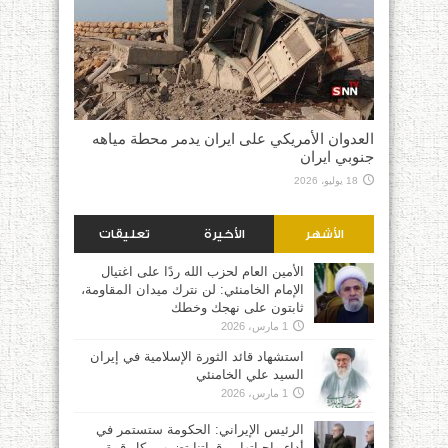
العدوان الأمريكي على ايران يدمر محطة مياهه
جنوبي ايران
18 يوليو، 2026
الأشهر
الأخيرة
تعليقات
الأمين العام لحزب الله ردًا على اغتيال
الإمام الخامنئي: لن نترك ميدان المقاومة،
ثابتون على نهجك وخطك
1 مارس، 2026
استشهاد قائد الثورة الإسلامية في إيران
السيد علي الخامنئي
1 مارس، 2026
الرئيس الإيراني: الحكومة ستستمر في
أداء واجباتها.. وقواتنا تضرب بكل قوة