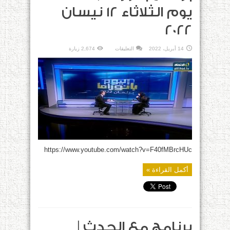
يوم الثلاثاء 12 نيسان
2022
على
14 أبريل، 2022
التعليقات
2,674 زيارة
برنامج
بانوراما
|
حلقة
يوم
الثلاثاء
12
نيسان
2022
مغلقة
https://www.youtube.com/watch?v=F40fMBrcHUc
أكمل القراءة »
برنامج مع الحدث |