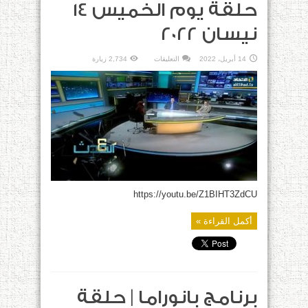
حلقة يوم الخميس 14
نيسان 2022
على
14 أبريل، 2022
التعليقات
2,734 زيارة
برنامج
مع
الحدث
|
حلقة
يوم
الخميس
14
نيسان
2022
مغلقة
https://youtu.be/Z1BIHT3ZdCU
أكمل القراءة »
برنامج بانوراما | حلقة