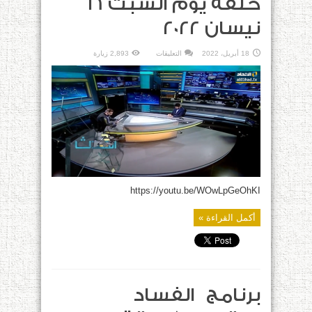
حلقة يوم السبت 16
نيسان 2022
على
18 أبريل، 2022
التعليقات
2,893 زيارة
برنامج مع
الحدث |
حلقة
يوم
السبت
16
نيسان
2022
مغلقة
https://youtu.be/WOwLpGeOhKI
أكمل القراءة »
برنامج الفساد