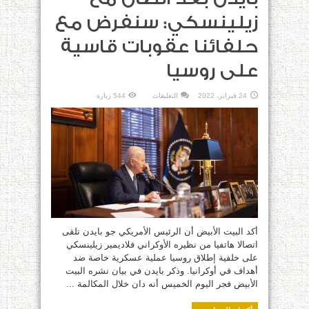
زيلينسكي: سنفرض مع
حلفائنا عقوبات قاسية
على روسيا
على
24 فبراير، 2022
التعليقات
544 زيارة
بايدن
بعد
اتصال
مع
زيلينسكي:
سنفرض
مع
حلفائنا
عقوبات
قاسية
على
روسيا
مغلقة
أكد البيت الأبيض أن الرئيس الأمريكي جو بايدن تلقى
اتصالا هاتفيا من نظيره الأوكراني فلاديمير زيلينسكي
على خلفية إطلاق روسيا عملية عسكرية خاصة ضد
أهداف في أوكرانيا. وذكر بايدن في بيان نشره البيت
الأبيض فجر اليوم الخميس أنه دان خلال المكالمة ...