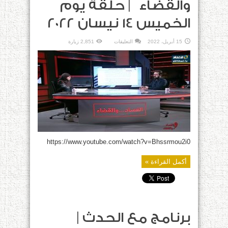
والقضاء | حلقة يوم
الخميس 14 نيسان 2022
على
15 أبريل، 2022
التعليقات
2,851 زيارة
برنامج الفساد
والقضاء |
حلقة
يوم
الخميس
14
نيسان
2022
مغلقة
https://www.youtube.com/watch?v=Bhssrmou2i0
أكمل القراءة »
برنامج مع الحدث |