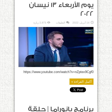
يوم الأربعاء 13 نيسان
2022
على
14 أبريل، 2022
التعليقات
2,973 زيارة
برنامج
بانوراما
|
حلقة
يوم
الأربعاء
13
نيسان
2022
مغلقة
https://www.youtube.com/watch?v=nZptex9Cgf0
أكمل القراءة »
برنامج بانوراما | حلقة