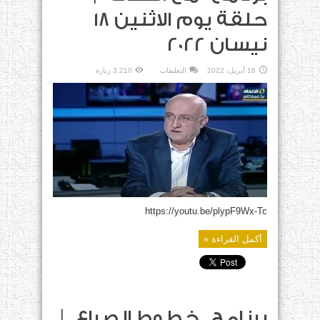
حلقة يوم الاثنين 18
نيسان 2022
على
18 أبريل، 2022
التعليقات
3,210 زيارة
برنامج مع
الحدث |
حلقة
يوم
الاثنين
18
نيسان
2022
مغلقة
https://youtu.be/plypF9Wx-Tc
أكمل القراءة »
برنامج خطوط الصراع |