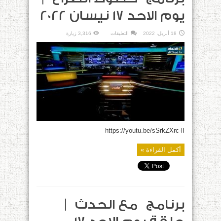
يوم الاحد 17 نيسان 2022
على
18 أبريل، 2022
التعليقات
3,316 زيارة
برنامج خطوط
الصراع |
يوم
الاحد
17
نيسان
2022
مغلقة
https://youtu.be/sSrkZXrc-lI
أكمل القراءة »
برنامج مع الحدث |