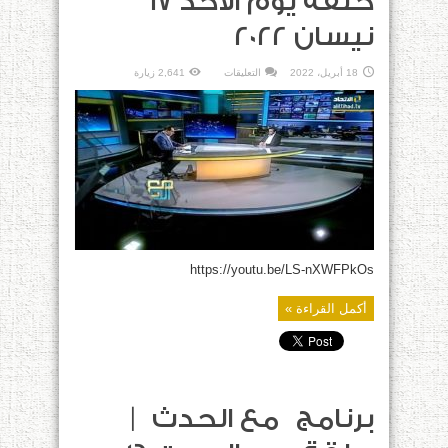
حلقة يوم الاحد 17
نيسان 2022
على
18 أبريل، 2022
التعليقات
2,641 زيارة
برنامج مع
الحدث |
حلقة
يوم
الاحد
17
نيسان
2022
مغلقة
https://youtu.be/LS-nXWFPkOs
أكمل القراءة »
برنامج مع الحدث |