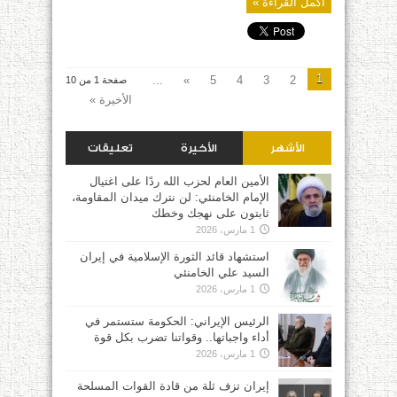
أكمل القراءة »
1
...
»
5
4
3
2
صفحة 1 من 10
الأخيرة »
الأشهر
الأخيرة
تعليقات
الأمين العام لحزب الله ردًا على اغتيال
الإمام الخامنئي: لن نترك ميدان المقاومة،
ثابتون على نهجك وخطك
1 مارس، 2026
استشهاد قائد الثورة الإسلامية في إيران
السيد علي الخامنئي
1 مارس، 2026
الرئيس الإيراني: الحكومة ستستمر في
أداء واجباتها.. وقواتنا تضرب بكل قوة
1 مارس، 2026
إيران تزف ثلة من قادة القوات المسلحة