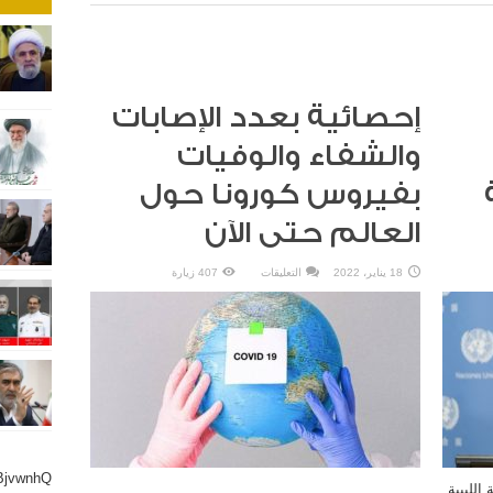
إحصائية بعدد الإصابات
والشفاء والوفيات
بفيروس كورونا حول
العالم حتى الآن
على
18 يناير، 2022
التعليقات
407 زيارة
إحصائية
بعدد
الإصابات
والشفاء
والوفيات
بفيروس
كورونا
حول
العالم
حتى
الآن
مغلقة
BjvwnhQ
الليبية