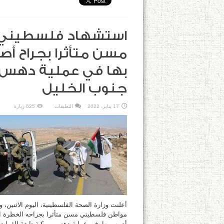
استشهاد فلسطيني
مسن متأثرا بجراح أ
بها في عملية دهس
جنوب الخليل
على
17 يناير، 2022
التعليقات
625 زيارة
استشهاد
فلسطيني
مسن
متأثرا
بجراح
أصيب
بها
في
عملية
دهس
جنوب
الخليل
مغلقة
أعلنت وزارة الصحة الفلسطينية، اليوم الاثنين، و
مواطن فلسطيني مسن متأثرا بجراحه الخطرة ا
أصيب بها، في عملية دهس بمركبة تابعة للقوات