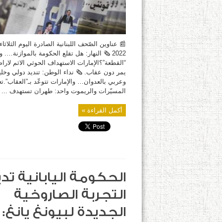
مغلقة
2022 🗞 النهار: هل تقلع الحكومة بالموازنة…. 
“القطعة”؟الإمارات الاستهداف الحوثي الاثم لاراض
يمر دون عقاب. 🗞 نداء الوطن: تنديد دولي وخل
وعربي بالعدوان… والإمارات تتوعّد بـ”العقاب”.ت
المسيّرات والريموت واحد: طهران تستهدف ...
أكمل القراءة »
الحكومة اليابانية تد
التجربة الصاروخية
الجديدة لبيونغ يانغ: