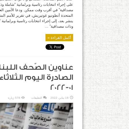
على إجراء انتخابات رئاسية وبرلمانية “شاملة وذ
مصداقية” في أقرب وقت ممكن. ودعا الأمين العا
المتحدة أنطونيو غوتيريش، في تقرير للأمم المت
ينشر بعد، إلى إجراء انتخابات رئاسية وبرلمانية 
وذات مصداقية” ...
أكمل القراءة »
عناوين الصّحف اللبنا
01-2022
على
18 يناير، 2022
التعليقات
578 زيارة
عناوين
الصّحف
اللبنانية
الصادرة
اليوم
الثلاثاء
18-
01-
2022