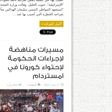
“الإسرائيلية”، جنوب الخليل. وقالت وزارة الصحة:
“استشهد المواطن المسن سليمان الهذالين متأث
بجراحه الخطرة التي أصيب بها عند ...
أكمل القراءة »
مسيرات مناهضة
لإجراءات الحكومة
لإحتواء كورونا في
امستردام
على
17 يناير، 2022
التعليقات
630 زيارة
مسيرات
مناهضة
لإجراءات
الحكومة
لإحتواء
كورونا
في
امستردام
مغلقة