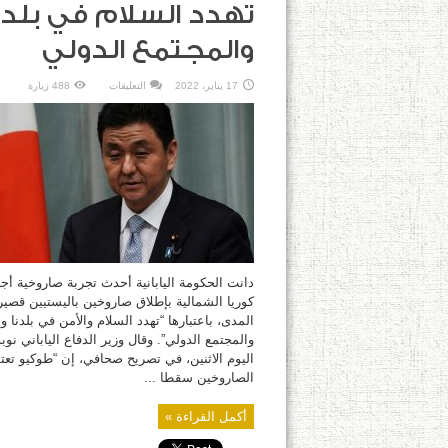
تهدد السلام في بلدن
والمجتمع الدولي
على
17 يناير، 2022
التعليقات
488 زيارة
الحكومة
اليابانية
تدين
التجربة
الصاروخية
الجديدة
لبيونغ
يانغ:
تهدد
السلام
في
بلدنا
والمجتمع
الدولي
مغلقة
دانت الحكومة اليابانية أحدث تجربة صاروخية أجر
كوريا الشمالية بإطلاق صاروخين باليستيين قصي
المدى، باعتبارها “تهدد السلام والأمن في بلدنا 
والمجتمع الدولي”. وقال وزير الدفاع الياباني نو
اليوم الاثنين، في تصريح صحافي، إن “طوكيو تعت
الصاروخين سقطا ...
أكمل القراءة »