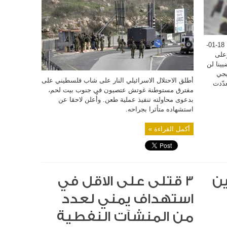
الاحتلال
الإسرائيلي
بدعوى
محاولته
تنفيذ
عملية
طعن
مغلقة
📰 عناوين الصّحف اللبنانية الصادرة اليوم الثلاثاء 18-01-
وعلى
يينا لن
يجي
أطلق الاحتلال الاسرائيلي النار على شاب فلسطيني على
عدّدت
مفترق مستوطنة غوتش عتصيون في جنوب بيت لحم،
بدعوى محاولته تنفيذ عملية طعن. وأُعلن لاحقا عن
استشهاده متأثرا بجراحه.
أكمل القراءة »
ين
3 قتلى على الاقل في
استهداف يمني لعدد
من المنشآت النفطية