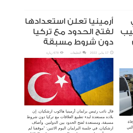
أرمينيا تعلن استعدادها
صيب
لفتح الحدود مع تركيا
دون شروط مسبقة
على
17 يناير، 2022
التعليقات
678 زيارة
أرمينيا
تعلن
استعدادها
لفتح
الحدود
مع
تركيا
دون
شروط
مسبقة
مغلقة
قال نائب رئيس برلمان أرمينيا هاكوب ارشكيان، إن
بلاده مستعدة لبدء تطبيع العلاقات مع تركيا دون شروط
فاة
مسبقة، ومستعدة لفتح الحدود بين الدولتين. وأضاف
لتي
ارشكيان، في جلسة البرلمان اليوم الاثنين: “موقفنا لم