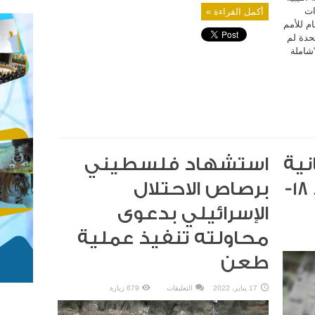
ات
أكمل القراءة »
م للأمم
حدة لم
“شاملة
نية
استشهاد فلسطيني
الصادرة اليوم الثلاثاء 18-
برصاص الاحتلال
الإسرائيلي بدعوى
محاولته تنفيذ عملية
طعن
على
17 يناير، 2022
التعليقات
679 زيارة
استشهاد
فلسطيني
برصاص