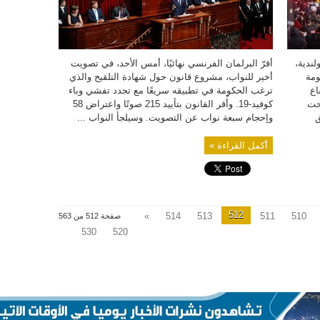
ضد
فيروس
كورونا
مغلقة
ندية،
أقرّ البرلمان الفرنسي نهائيًا، أمس الأحد، في تصويت
ومة
أخير للنواب، مشروع قانون حول شهادة التلقيح والذي
تفاع
ترغب الحكومة في تطبيقه سريعًا مع تجدد تفشي وباء
نحت
كوفيد-19. وأُقر القانون بتأييد 215 صوتًا واعتراض 58
ق
وإحجام سبعة نواب عن التصويت. وسيلجأ النواب ...
أكمل القراءة »
512
»
514
513
511
510
صفحة 512 من 563
530
520