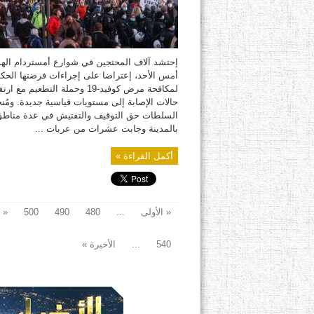
إحتشد آلاف المحتجين في شوارع أمستردام الهول
أمس الأحد، إعتراضا على إجراءات فرضتها الحك
لمكافحة مرض كوفيد-19 وحملة التطعيم مع ار
حالات الإصابة إلى مستويات قياسية جديدة. ومُ
السلطات حق التوقيف والتفتيش في عدة مناط
بالمدينة وجابت عشرات من عربات ...
أكمل القراءة »
« الأولى
...
480
490
500
«
540
...
الأخيرة »