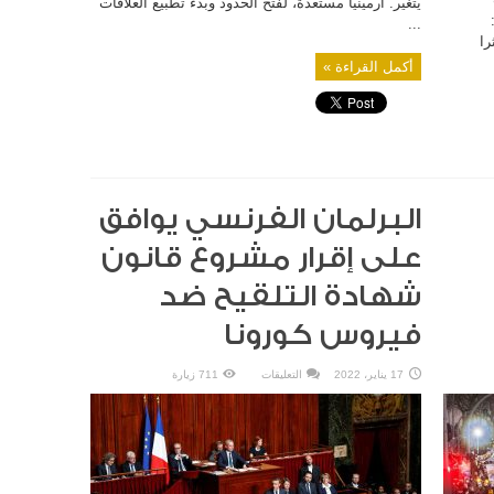
يتغير. أرمينيا مستعدة، لفتح الحدود وبدء تطبيع العلاقات
...
را
أكمل القراءة »
البرلمان الفرنسي يوافق
على إقرار مشروع قانون
شهادة التلقيح ضد
فيروس كورونا
على
17 يناير، 2022
التعليقات
711 زيارة
البرلمان
الفرنسي
يوافق
على
إقرار
مشروع
قانون
شهادة
التلقيح