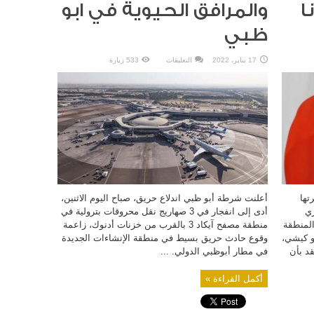
ا
والمرافق الحيوية في ابو
ظبي
على
17 يناير، 2022
التعليقات
533 زيارة
3
قتلى
على
الاقل
في
استهداف
يمني
لعدد
من
المنشآت
النفطية
والمرافق
الحيوية
في
ابو
ظبي
مغلقة
تها
أعلنت شرطة أبو ظبي اندلاع حريق، صباح اليوم الاثنين،
ري
أدى إلى انفجار في 3 صهاريج نقل محروقات بترولية في
والمنطقة
منطقة مصفح آيكاد 3 بالقرب من خزنات أدنوك، زاعمة
بو كيشي،
وقوع حادث حريق بسيط في منطقة الإنشاءات الجديدة
قد بأن
في مطار أبوظبي الدولي. ...
أكمل القراءة »