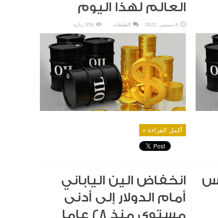
العالم لهذا اليوم
على
8 سبتمبر، 2022
التعليقات
358 زيارة
أسعار
العملات
والمعادن
الثمينة
والنفط
في
العالم
لهذا
اليوم
مغلقة
أكمل القراءة »
كس
انخفاض الين الياباني
أمام الدولار إلى أدنى
مستوى منذ 28 عاما