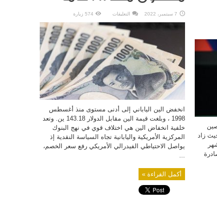
على
7 سبتمبر، 2022
التعليقات
574 زيارة
انخفاض
الين
الياباني
أمام
الدولار
إلى
أدنى
مستوى
منذ
28
عاما
مغلقة
انخفض الين الياباني إلى أدنى مستوى منذ أغسطس
1998 ، وبلغت قيمة الين مقابل الدولار 143.18 ين. وتعد
صين
خلفية انخفاض الين هي اختلاف قوي في نهج البنوك
حيث زاد
المركزية الأمريكية واليابانية تجاه السياسة النقدية إذ
 الأشهر
يواصل الاحتياطي الفيدرالي الأمريكي رفع سعر الخصم،
نات الصادرة
...
أكمل القراءة »