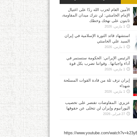
الأمين العام لحزب الله ردًا على اغتيال
الإمام الخامنئي: لن نترك ميدان المقاومة،
ثابتون على نهجك وخطك
1 مارس، 2026
استشهاد قائد الثورة الإسلامية في إيران
السيد علي الخامنئي
1 مارس، 2026
الرئيس الإيراني: الحكومة ستستمر في
أداء واجباتها.. وقواتنا تضرب بكل قوة
1 مارس، 2026
إيران تزف ثلة من قادة القوات المسلحة
شهداء
1 مارس، 2026
عزيزي: المفاوضات تقتصر على تخصيب
اليورانيوم وإيران لن تتخلى عن حقوقها
27 فبراير، 2026
https://www.youtube.com/watch?v=k23y