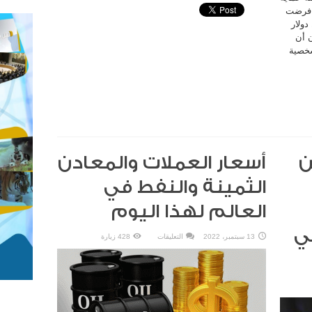
لجنوبية فرضت
 وون (71.9 مليون دولار
ن أن
شخصية
ن
أسعار العملات والمعادن
الثمينة والنفط في
العالم لهذا اليوم
ي
على
13 سبتمبر، 2022
التعليقات
428 زيارة
أسعار
العملات
والمعادن
الثمينة
والنفط
في
العالم
لهذا
اليوم