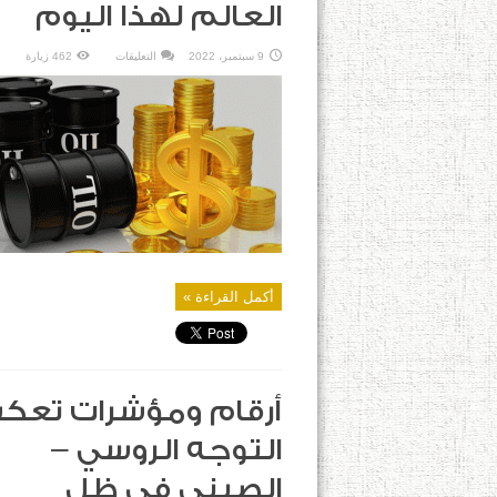
العالم لهذا اليوم
على
9 سبتمبر، 2022
التعليقات
462 زيارة
أسعار
العملات
والمعادن
الثمينة
والنفط
في
العالم
لهذا
اليوم
مغلقة
أكمل القراءة »
أرقام ومؤشرات تع
التوجه الروسي –
الصيني في ظل