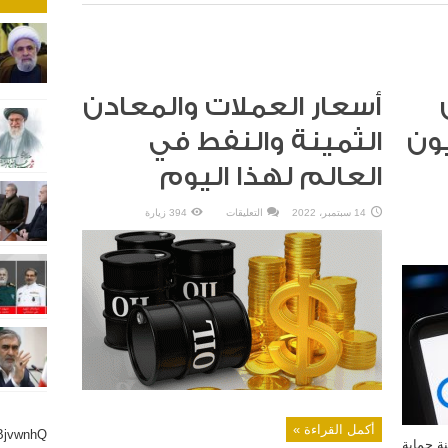
أسعار العملات والمعادن
71.9 مليون
الثمينة والنفط في
العالم لهذا اليوم
على
14 سبتمبر، 2022
التعليقات
394 زيارة
أسعار
العملات
والمعادن
الثمينة
والنفط
في
العالم
لهذا
اليوم
مغلقة
أكمل القراءة »
BjvwnhQ
ة حماية