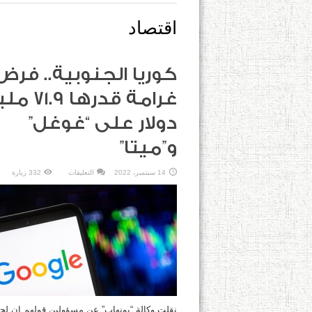
اقتصاد
كوريا الجنوبية.. فرض
غرامة قدرها 
دولار على “غوغل”
و”ميتا”
على
14 سبتمبر، 2022
التعليقات
332 زيارة
كوريا
الجنوبية..
فرض
غرامة
قدرها
71.9
مليون
دولار
على
“غوغل”
و”ميتا”
مغلقة
نقلت وكالة “يونهاب” عن مسؤولين قولهم إن لجن