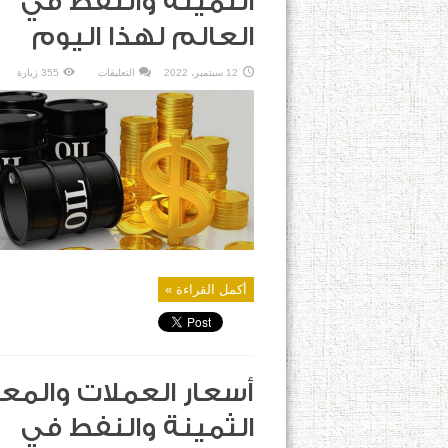
الثمينة والنفط في
العالم لهذا اليوم
على
12 سبتمبر، 2022
التعليقات
355 زيارة
أسعار
العملات
والمعادن
الثمينة
والنفط
في
العالم
لهذا
اليوم
مغلقة
أكمل القراءة »
أسعار العملات والمع
الثمينة والنفط في