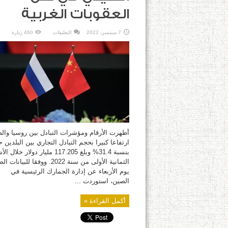
العقوبات الغربية
على
7 سبتمبر، 2022
التعليقات
460 زيارة
أرقام
ومؤشرات
تعكس
التوجه
الروسي
–
الصيني
في
ظل
العقوبات
الغربية
مغلقة
أظهرت الأرقام ومؤشرات التبادل بين روسيا وال
ارتفاعا كبيرا بحجم التبادل التجاري بين البلدين 
بنسبة 31.4% وبلغ 117.205 مليار دولار خلال
الثمانية الأولى من سنة 2022. ووفقا للبيا
يوم الأربعاء عن إدارة الجمارك الرئيسية في
الصين، استوردت ...
أكمل القراءة »