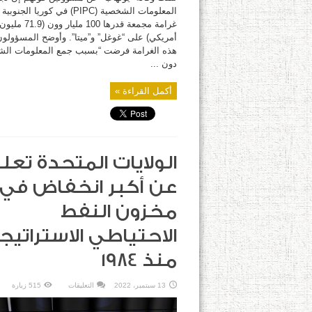
المعلومات الشخصية (PIPC) في كوريا ا
غرامة مجمعة قدرها 100 مليار
أمريكي) على “غوغل” و”ميتا”. وأوضح المسؤولو
هذه الغرامة فرضت “بسبب جمع المعلومات ال
دون ...
أكمل القراءة »
الولايات المتحدة تعل
عن أكبر انخفاض في
مخزون النفط
الاحتياطي الاستراتيج
منذ 1984
على
13 سبتمبر، 2022
التعليقات
515 زيارة
الولايات
المتحدة
تعلن