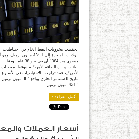
عن
أكبر
انخفاض
في
مخزون
النفط
الاحتياطي
الاستراتيجي
منذ
1984
مغلقة
انخفضت مخزونات النفط الخام في احتياطيات ا
للولايات المتحدة إلى 434.1 مليون برميل، 
مستوى منذ 1984 أي في نحو 38 عاما، وفقا
لبيانات وزارة الطاقة الأمريكية. ووفقا لمعطيات ا
الأمريكية فقد تراجعت الاحتياطيات في الأسبوع ا
بتاريخ 9 سبتمبر الجاري بواقع 8.4 ملي
434.1 مليون برميل. ...
أكمل القراءة »
أسعار العملات والمع