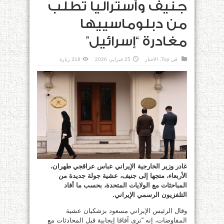
جنيف وأستراليا تطلب
من دبلوماسييها
مغادرة “إسرائيل”
في
Top
,
الاخبار
25 فبراير، 2026
318 زيارة
غادر وزير الخارجية الإيراني عباس عراقجي طهران،
الأربعاء، متجها إلى جنيف، عشية جولة جديدة من
المباحثات مع الولايات المتحدة، بحسب ما أفاد
التلفزيون الرسمي الإيراني.
وقال الرئيس الإيراني مسعود بزشكيان عشية
المفاوضات، إنه “نرى آفاقا إيجابية قبل المحادثات مع