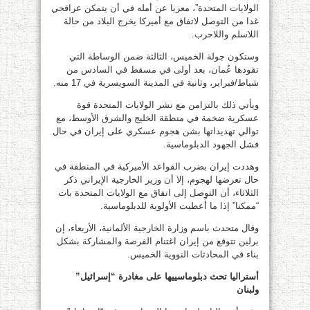
الولايات المتحدة”، معربا عن أمله في أن يتمكن عراقجي
غدا من التوصل لاتفاق مع أميركا يخرج البلاد من حالة
اللاسلم واللاحرب.
وستكون جولة الخميس، الثالثة ضمن الوساطة التي
تقودها عُمان، بعد أولى في مسقط في السادس من
شباط/فبراير، وثانية في المدينة السويسرية في 17 منه.
ويأتي ذلك بالتزامن مع نشر الولايات المتحدة قوة
عسكرية ضخمة في منطقة الخليج والشرق الأوسط، مع
توالي تهديداتها بشن هجوم عسكري على إيران في حال
فشل الجهود الدبلوماسية.
وهددت إيران بضرب القواعد الأميركية في المنطقة في
حال تعرضها لهجوم، إلا أن وزير الخارجية الإيراني ذكر
الثلاثاء، أن التوصل إلى اتفاق مع الولايات المتحدة بات
“ممكنا” إذا ما أُعطيت الأولوية للدبلوماسية.
وقال متحدث باسم وزارة الخارجية الألمانية، الأربعاء، إن
برلين تتوقع من إيران اغتنام الفرصة والمشاركة بشكل
بناء في المحادثات النووية الخميس.
أستراليا تحث دبلوماسييها على مغادرة “إسرائيل”
ولبنان