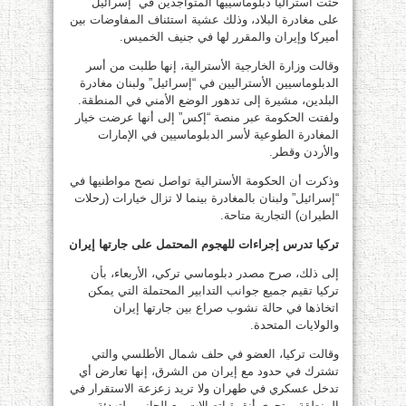
حثت أستراليا دبلوماسييها المتواجدين في “إسرائيل”
على مغادرة البلاد، وذلك عشية استئناف المفاوضات بين
أميركا وإيران والمقرر لها في جنيف الخميس.
وقالت وزارة الخارجية الأسترالية، إنها طلبت من أسر
الدبلوماسيين الأستراليين في “إسرائيل” ولبنان مغادرة
البلدين، مشيرة إلى تدهور الوضع الأمني في المنطقة.
ولفتت الحكومة عبر منصة “إكس” إلى أنها عرضت خيار
المغادرة الطوعية لأسر الدبلوماسيين في الإمارات
والأردن وقطر.
وذكرت أن الحكومة الأسترالية تواصل نصح مواطنيها في
“إسرائيل” ولبنان بالمغادرة بينما لا تزال خيارات (رحلات
الطيران) التجارية متاحة.
تركيا تدرس إجراءات للهجوم المحتمل على جارتها إيران
إلى ذلك، صرح مصدر دبلوماسي تركي، الأربعاء، بأن
تركيا تقيم جميع جوانب التدابير المحتملة التي يمكن
اتخاذها في حالة نشوب صراع بين جارتها إيران
والولايات المتحدة.
وقالت تركيا، العضو في حلف شمال الأطلسي والتي
تشترك في حدود مع إيران من الشرق، إنها تعارض أي
تدخل عسكري في طهران ولا تريد زعزعة الاستقرار في
المنطقة. وتجري أنقرة اتصالات مع الجانبين لتهدئة