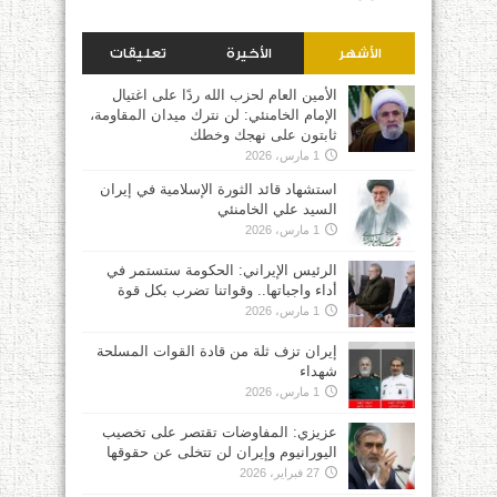
الأشهر
الأخيرة
تعليقات
الأمين العام لحزب الله ردًا على اغتيال
الإمام الخامنئي: لن نترك ميدان المقاومة،
ثابتون على نهجك وخطك
1 مارس، 2026
استشهاد قائد الثورة الإسلامية في إيران
السيد علي الخامنئي
1 مارس، 2026
الرئيس الإيراني: الحكومة ستستمر في
أداء واجباتها.. وقواتنا تضرب بكل قوة
1 مارس، 2026
إيران تزف ثلة من قادة القوات المسلحة
شهداء
1 مارس، 2026
عزيزي: المفاوضات تقتصر على تخصيب
اليورانيوم وإيران لن تتخلى عن حقوقها
27 فبراير، 2026