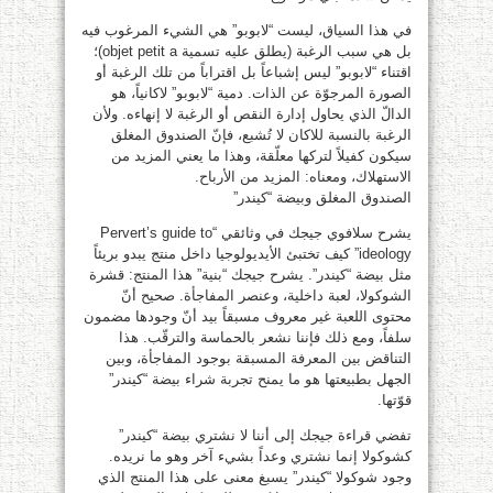
في هذا السياق، ليست “لابوبو” هي الشيء المرغوب فيه
بل هي سبب الرغبة (يطلق عليه تسمية objet petit a)؛
اقتناء “لابوبو” ليس إشباعاً بل اقتراباً من تلك الرغبة أو
الصورة المرجوّة عن الذات. دمية “لابوبو” لاكانياً، هو
الدالّ الذي يحاول إدارة النقص أو الرغبة لا إنهاءه. ولأن
الرغبة بالنسبة للاكان لا تُشبع، فإنّ الصندوق المغلق
سيكون كفيلاً لتركها معلّقة، وهذا ما يعني المزيد من
الاستهلاك، ومعناه: المزيد من الأرباح.
الصندوق المغلق وبيضة “كيندر”
يشرح سلافوي جيجك في وثائقي “Pervert’s guide to
ideology” كيف تختبئ الأيديولوجيا داخل منتج يبدو بريئاً
مثل بيضة “كيندر”. يشرح جيجك “بنية” هذا المنتج: قشرة
الشوكولا، لعبة داخلية، وعنصر المفاجأة. صحيح أنّ
محتوى اللعبة غير معروف مسبقاً بيد أنّ وجودها مضمون
سلفاً، ومع ذلك فإننا نشعر بالحماسة والترقّب. هذا
التناقض بين المعرفة المسبقة بوجود المفاجأة، وبين
الجهل بطبيعتها هو ما يمنح تجربة شراء بيضة “كيندر”
قوّتها.
تفضي قراءة جيجك إلى أننا لا نشتري بيضة “كيندر”
كشوكولا إنما نشتري وعداً بشيء آخر وهو ما نريده.
وجود شوكولا “كيندر” يسبغ معنى على هذا المنتج الذي