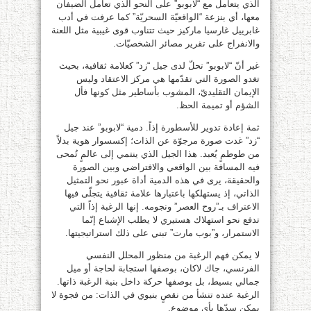
الذي يتعامل مع “لابوبو” على النحو الذي تعامل الضيفان
معها، أي بنزعة “الواقعيّة السحريّة” كما عرفت في أدب
غابرييل غارسيا ماركيز حيث تتناوب قوى غيبية مثل اللعنة
والانفراج على تقرير مصائر الشخصيّات.
غير أنّ “لابوبو” تحلّ لدى جيل “زد” كعلامة ثقافية، بحيث
تغدو الصورة التي تقدّمها هي مركز الاعتقاد وليس
الإيمان التقليديّ، المشوب بأساطير مثل كونها فأل
الشؤم أو تميمة الحظ.
ثمة إعادة تدوير للأسطورة إذاً. دمية “لابوبو” عند جيل
“زد” غدت صورة مرجوّة عن الذات؛ إكسسوار هوية بدلاً
من طوطمٍ يُعبد. هذا الجيل الذي ينتمي إلى عالمٍ تُمحى
فيه المسافة بين الواقعي والافتراضي وبين الصورة
والحقيقة، يرى في هذه الدمية أداة عبور نحو التمثيل
الذاتي، إذ يستهلكها باعتبارها علامة ثقافية يتجلّى فيها
الاعتراف بـ”روح العصر” ونجومه. إنها الرغبة إذاً التي
تدفع نحو استهلاك هستيري لا يطلب الإشباع إنّما
الاستمرار، و”بوب مارت” تبني على ذلك استراتيجيتها.
لا يمكن فهم الرغبة من منظور المحلل النفسي
الفرنسي، جاك لاكان، بوصفها استجابة لحاجة أو ميل
جمالي بسيط، بل بوصفها حركة داخل بنية الرغبة ذاتها.
الرغبة عنده تنشأ من نقصٍ بنيوي في الذات: من فجوة لا
يمكن سدّها بأي موضوع.