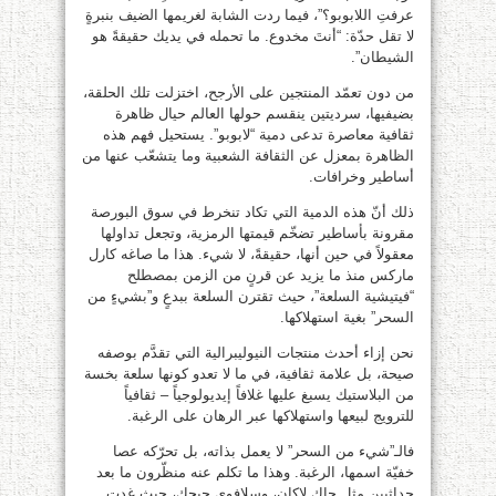
عرفتِ اللابوبو؟”، فيما ردت الشابة لغريمها الضيف بنبرةٍ
لا تقل حدّة: “أنتَ مخدوع. ما تحمله في يديك حقيقةً هو
الشيطان”.
من دون تعمّد المنتجين على الأرجح، اختزلت تلك الحلقة،
بضيفيها، سرديتين ينقسم حولها العالم حيال ظاهرة
ثقافية معاصرة تدعى دمية “لابوبو”. يستحيل فهم هذه
الظاهرة بمعزل عن الثقافة الشعبية وما يتشعّب عنها من
أساطير وخرافات.
ذلك أنّ هذه الدمية التي تكاد تنخرط في سوق البورصة
مقرونة بأساطير تضخّم قيمتها الرمزية، وتجعل تداولها
معقولاً في حين أنها، حقيقةً، لا شيء. هذا ما صاغه كارل
ماركس منذ ما يزيد عن قرنٍ من الزمن بمصطلح
“فيتيشية السلعة”، حيث تقترن السلعة ببدعٍ و”بشيءٍ من
السحر” بغية استهلاكها.
نحن إزاء أحدث منتجات النيوليبرالية التي تقدَّم بوصفه
صيحة، بل علامة ثقافية، في ما لا تعدو كونها سلعة بخسة
من البلاستيك يسبغ عليها غلافاً إيديولوجياً – ثقافياً
للترويج لبيعها واستهلاكها عبر الرهان على الرغبة.
فالـ”شيء من السحر” لا يعمل بذاته، بل تحرّكه عصا
خفيّة اسمها، الرغبة. وهذا ما تكلم عنه منظّرون ما بعد
حداثيين مثل جاك لاكان، وسلافوي جيجك، حيث غدت