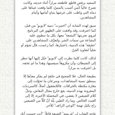
السعيد برفضٍ قاطع. قاطعته مراراً أثناء حديثه، وكانت
تصرخ عالياً كمن أصيب بالمسّ، كلما وقعت عيناها على
دماه التي واظب على عرضها بتباهٍ أمامها وأمام
المشاهدين.
سبق لهذه الشابة أن “اختبرت” دمية “لابوبو” من قبل،
كما اعترفت، وقد وافقت على الظهور في البرنامج
لتروي تجربتها “البشعة” معها، بكل ما تنطوي عليه
البشاعة من سمات الشر، ولتعرِّف المشاهدين على
“حقيقة” هذه الدمية، باعتبارها، كما زعمت، فأل شؤم أو
تجلياً لتعاويذ الجنّ.
لذلك، كانت كلما نظرت إلى “لابوبو” خيّل إليها أنها تنظر
إلى الشيطان، وأن مكروهاً سيصيبها، وهذا ما لم تخفه،
بل اعترفت به مراراً.
بطبيعة الحال، علا الضجيج في حلقةٍ لم يفكر معدّها إلا
بمنطق نسبة المشاهدات، وسرعان ما تحوّلت إلى
مغارة مكتظة بالخرافات. فاللامعقول أصلاً، كالسرديات
المقرونة بهذه الدمية، يقع خارج مجال النقاش، وجلّ
كلام الضيفين لا يفضي، في المحصلة الأخيرة، إلا إلى
العبث الخالص. وما زاد الطين بلّة أنّ كلّاً من الضيفين
راح يكيل تهمة “الوعي الزائف” للآخر.
توّجه الشاب لــ “غريمته” الضيفة قائلاً: “أنتِ حسبت أنك