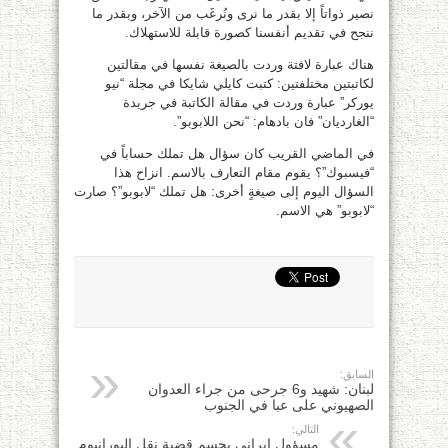
نصير ذواتاً إلا بقدر ما نرى ونُرغَب من الآخر، وبقدر ما
ننجح في تقديم أنفسنا كصورة قابلة للاستهلاك.
هناك عبارة لافتة وردت بالصيغة نفسها في مقالتين
لكاتبتين مختلفتين: كتبت كايلي شايكا في مجلة “نيو
يوركر” عبارة وردت في مقالة الكاتبة في جريدة
“الغارديان” فان بادهام: “نحن اللابوبو”.
في الماضي القريب كان سؤال هل تملك حساباً في
“فيسبوك”؟ يقوم مقام التعارف بالاسم. انزاح هذا
السؤال اليوم إلى صيغةٍ أخرى: هل تملك “لابوبو”؟ صارت
“لابوبو” هي الاسم.
السابق:
لبنان: شهيد و6 جرحى من جراء العدوان
الصهيوني على عبا في الجنوب
التالي:
مسؤول إيراني يحسم قضية نقل اليورانيوم