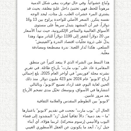
وتُباع عشوائياً. وفي حال توفرت يبقى شكل الدمية
مرهوناً للحظ، فهي تختبئ داخل علبةٍ مغلقة، بحيث قد
يشتري المرء عشرات العلب، بل مئات، ليجد الوجه
نفسه يتكرر. السعر الأصلي للواحدة يراوح بين 13 و16
دولاراً، غير أن المشهد يتبدل سريعاً على مستوى
الأسواق العالمية والمتاجر الإلكترونية، حيث تبدأ الأسعار
من 20 دولاراً لتقفز إلى 1199 دولاراً للنادر منها، وهذا
يدلّ على ذروة تجلّيات اقتصاد الندرة و”الفيتيش”
السلعي. هكذا تُدار اللعبة: ندرة مصطنعة ومصادفة
معلّبة.
هذا النمط من الشراء الذي لا يبتعد كثيراً عن منطق
المقامرة عاد على “بوب مارت” بأرباحٍ طائلة. في تقريرٍ
نشرته مجلة “فوربس” في أواخر العام 2025، بلغ إجمالي
أرباح “لابوبو” عام 2024 نحو 423 مليون دولار. منذ ذلك
الحين لغاية اليوم، فقد ازداد تصنيع “لابوبو”، وبالتالي
انتشارها في الأسواق، وبوسعك تخيّل مدى تضخم الأرباح
بعد مرور عامين.
“لابوبو” بين الطوطم المقدس والعلامة الثقافية
الحال أن “بوب مارت” نجحت في تقديم “لابوبو” باعتبارها
“ما – بعد دمية”: دالاً ثقافياً لجيل “زد” المشدود إلى فضاء
البوب والأنيمي (رسوم متحركة). لربما هؤلاء، أي أبناء
جيل “زد”، أبعد ما يكونون عن العقل الأسطوري الغيبي