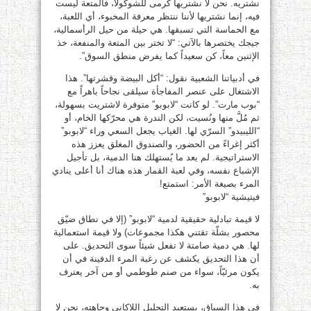
نشتريه. نحن لا نشتريها كرمى للشوكولا، فالمتعة ليست
فيه، إنما نشتريها لأننا ننتظر معرفة المخبوء، أي اللعبة،
مع الحماسة التي تسبقها. هي حيلة من حيل الرأسمالية،
جيجك يختصرها بالآتي: “لا تختر بين المتعة والمنفعة، خذ
الإثنين معاً، كن سعيداً كما يفرض منطق السوق”.
في أدبياتنا الشعبية نقول: “أكل البيضة وقشرتها”. هذا
الاشتغال على عنصر المفاجأة سيلقى نجاحاً باهراً مع
“بوب مارت”. لو كانت “لابوبو” متوفرة لاشتريت بسهولة،
ثم مُلَّ منها ونُسيت، لكن الندرة هي محرّكها الخام، أو
“الليبيدو” السرّي لها. الغياب يجعل السعي وراء “لابوبو”
أكثر إغراءً من الحضور، والصندوق المغلق يعزز هذه
الاستراتيجية. لم يعد ما يُستهلك هنا الدمية، بل تأجيل
الإشباع نفسه، وفي لعبة القمار هذه هناك أنا أعلى ينادي
المرء بصيغة الأمر: استمتع!
فيتيشية “لابوبو”
لا قيمة تبادلية حقيقية لدمية “لابوبو” (إلا في نطاق ضيّق
محصور بشلّة تقتني هكذا مجموعات) ولا قيمة استعمالية
لها. هي دمية صامتة لا تفعل شيئاً سوى التحديق. على
أن هذا التحديق يكشف عن رغبة المرء الدفينة في أن
يكون مرئيّاً، سواء من صنم طوطمي أو من آخر يعترف
به.
في هذا السياق، يستعيد التحليل اللاكاني وجاهته، نحن لا