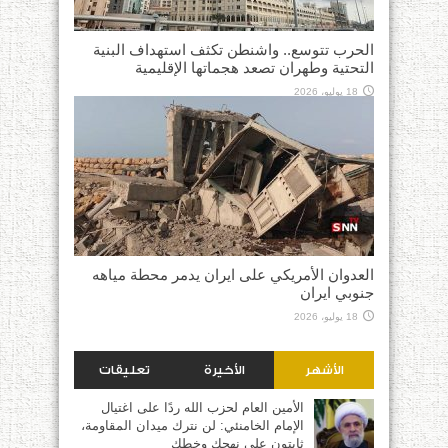
الحرب تتوسع.. واشنطن تكثف استهداف البنية
التحتية وطهران تصعد هجماتها الإقليمية
18 يوليو، 2026
العدوان الأمريكي على ايران يدمر محطة مياهه
جنوبي ايران
18 يوليو، 2026
الأشهر
الأخيرة
تعليقات
الأمين العام لحزب الله ردًا على اغتيال
الإمام الخامنئي: لن نترك ميدان المقاومة،
ثابتون على نهجك وخطك