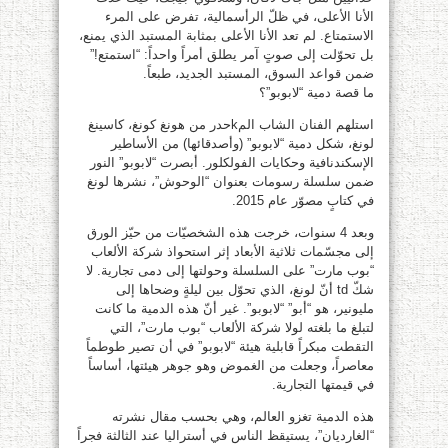
الأنا الأعلى، في ظلّ الرأسمالية، تفرض على المرء
الاستمتاع. لم تعد الأنا الأعلى بمثابة المستبد الذي يمنع،
بل تحوّلت إلى صوتٍ آمر يطلق أمراً واحداً: “استمتع!”
ضمن قواعد السوق، المستبد الجديد، طبعاً.
ما قصة دمية “لابوبو”؟
استلهم الفنان الشاب المkحدر من هونغ كونغ، كاسينغ
لونغ، شكل دمية “لابوبو” (وأصدقائها) من الأساطير
الإسكندنافية وحكايات الفولكلور. أبصرت “لابوبو” النور
ضمن سلسلة رسومات بعنوان “الوحوش”، نشرها لونغ
في كتابٍ مصوّر عام 2015.
وبعد 4 سنوات، خرجت هذه الشخصيّات من حيّز الورق
إلى مجسّمات ثلاثية الأبعاد إثر استحواذ شركة الألعاب
“بوب مارت” على السلسلة وحولتها إلى دمى تجارية. لا
شكّ td أنّ لونغ، الذي تحوّل بين ليلةٍ وضحاها إلى
مليونير، هو “أبو” “لابوبو”. غير أنّ هذه الدمية ما كانت
لتبلغ ما بلغته لولا شركة الألعاب “بوب مارت”، التي
التقطت مبكراً قابلية هيئة “لابوبو” في أن تصير طوطماً
معاصراً، وجعلت من الغموض وهو جوهر هيئتها، أساساً
في قيمتها التجارية.
هذه الدمية تغزو العالم، وهي بحسب مقال نشرته
“الغارديان”، يستيقظ الناس في أستراليا عند الثالثة فجراً