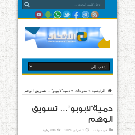
الرئيسية
»
منوعات
»
دمية”لابوبو”… تسويق الوهم
دمية”لابوبو”… تسويق
الوهم
في
منوعات
1 فبراير، 2026
896 زيارة