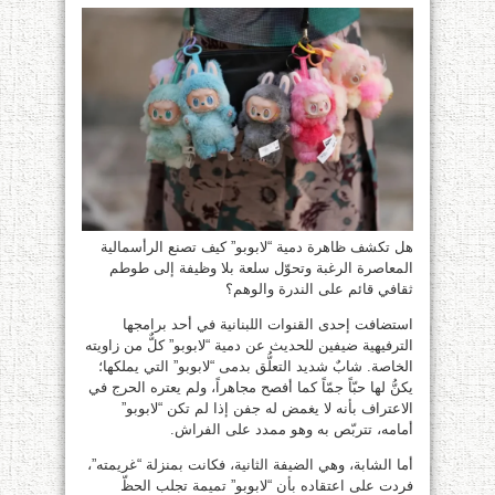
هل تكشف ظاهرة دمية “لابوبو” كيف تصنع الرأسمالية
المعاصرة الرغبة وتحوّل سلعة بلا وظيفة إلى طوطم
ثقافي قائم على الندرة والوهم؟
استضافت إحدى القنوات اللبنانية في أحد برامجها
الترفيهية ضيفين للحديث عن دمية “لابوبو” كلٌّ من زاويته
الخاصة. شابٌ شديد التعلُّق بدمى “لابوبو” التي يملكها؛
يكنُّ لها حبّاً جمّاً كما أفصح مجاهراً، ولم يعتره الحرج في
الاعتراف بأنه لا يغمض له جفن إذا لم تكن “لابوبو”
أمامه، تتربّص به وهو ممدد على الفراش.
أما الشابة، وهي الضيفة الثانية، فكانت بمنزلة “غريمته”،
فردت على اعتقاده بأن “لابوبو” تميمة تجلب الحظّ