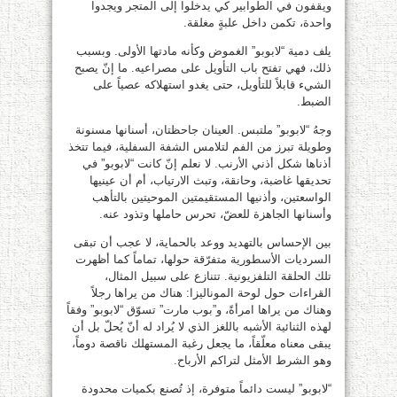
ويقفون في الطوابير كي يدخلوا إلى المتجر ويجدوا
واحدة، تكمن داخل علبةٍ مغلقة.
يلف دمية “لابوبو” الغموض وكأنه مادتها الأولى. وبسبب
ذلك، فهي تفتح باب التأويل على مصراعيه. ما إنّ يصبح
الشيء قابلاً للتأويل، حتى يغدو استهلاكه عصياً على
الضبط.
وجهُ “لابوبو” ملتبس. العينان جاحظتان، أسنانها مسنونة
وطويلة تبرز من الفم لتلامس الشفة السفلية، فيما تتخذ
أذناها شكل أذني الأرنب. لا نعلم إنّ كانت “لابوبو” في
تحديقها غاضبة، وحانقة، وتبث الارتياب، أم أن عينيها
الواسعتين، وأذنيها المستقيمتين الموحيتين بالتأهب
وأسنانها الجاهزة للعضّ، تحرس حاملها وتذود عنه.
بين الإحساس بالتهديد ووعد بالحماية، لا عجب أن تبقى
السرديات الأسطورية متفرّقة حولها، تماماً كما أظهرت
تلك الحلقة التلفزيونية. تتنازع على سبيل المثال،
القراءات حول لوحة الموناليزا: هناك من يراها رجلاً
وهناك من يراها امرأةً، و”بوب مارت” تسوّق “لابوبو” وفقاً
لهذه الثنائية الأشبه باللغز الذي لا يُراد له أنّ يُحلّ بل أن
يبقى معناه معلّقاً، ما يجعل رغبة المستهلك ناقصة دوماً،
وهو الشرط الأمثل لتراكم الأرباح.
“لابوبو” ليست دائماً متوفرة، إذ تُصنع بكميات محدودة