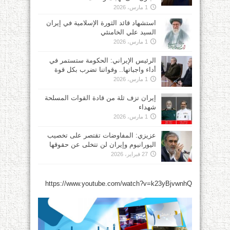
1 مارس، 2026
استشهاد قائد الثورة الإسلامية في إيران
السيد علي الخامنئي
1 مارس، 2026
الرئيس الإيراني: الحكومة ستستمر في
أداء واجباتها.. وقواتنا تضرب بكل قوة
1 مارس، 2026
إيران تزف ثلة من قادة القوات المسلحة
شهداء
1 مارس، 2026
عزيزي: المفاوضات تقتصر على تخصيب
اليورانيوم وإيران لن تتخلى عن حقوقها
27 فبراير، 2026
https://www.youtube.com/watch?v=k23yBjvwnhQ