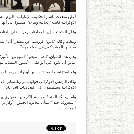
أعلن متحدث باسم الحكومة الإماراتية، اليوم ا
الأوكرانية كانت “إيجابية وبناءة”، مشيراً إلى أنه
وقال المتحدث، إن المحادثات ركزت على العناصر
ونقلت وكالة “تاس” الروسية عن مصدر، أن “المحا
سيعلنها المشاركون في عواصمهم”.
وفي هذا السياق، كشف موقع “أكسيوس” الأميركي
يمكن أن تكون في أبو ظبي الأسبوع المقبل، مؤكدا
وقد استؤنفت المحادثات بين أوكرانيا وروسيا بو
وكان الرئيس الأوكراني فولوديمير زيلنسكي، قد أ
الأوكرانية سينضمون إلى المحادثات الجارية.
وأمس، أكّد المتحدّث باسم الكرملين، دميتري بي
“المعروف جيداً” بشأن مغادرة الجيش الأوكرا
المحادثات.