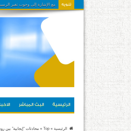
تنويه
الرئيسية
البث المباشر
الاخبا
الرئيسية
»
Top
»
محادثات “إيجابية” بين رو