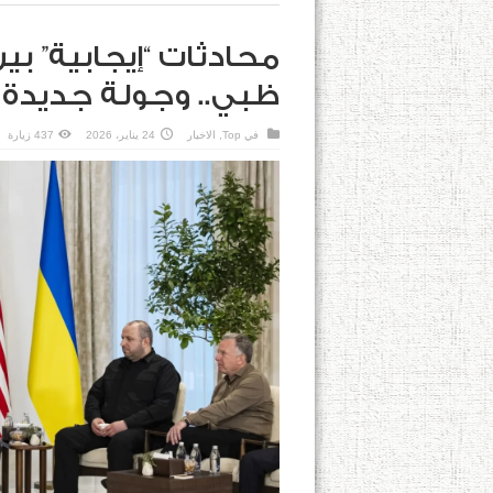
محادثات “إيجابية” بين
ظبي.. وجولة جديدة
في
Top
,
الاخبار
24 يناير، 2026
437 زيارة