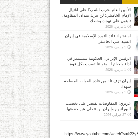
الأمين العام لحزب الله ردًا على اغتيال
الإمام الخامنئي: لن نترك ميدان المقاومة،
ثابتون على نهجك وخطك
1 مارس، 2026
استشهاد قائد الثورة الإسلامية في إيران
السيد علي الخامنئي
1 مارس، 2026
الرئيس الإيراني: الحكومة ستستمر في
أداء واجباتها.. وقواتنا تضرب بكل قوة
1 مارس، 2026
إيران تزف ثلة من قادة القوات المسلحة
شهداء
1 مارس، 2026
عزيزي: المفاوضات تقتصر على تخصيب
اليورانيوم وإيران لن تتخلى عن حقوقها
27 فبراير، 2026
https://www.youtube.com/watch?v=k23y