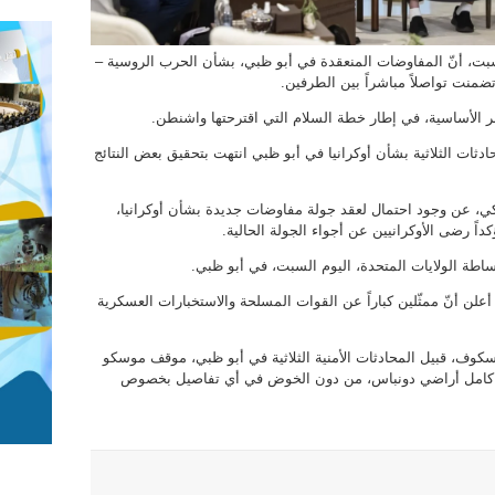
لسبت، أنّ المفاوضات المنعقدة في أبو ظبي، بشأن الحرب الروسية –
ا تضمنت تواصلاً مباشراً بين الطرفين.
 الأساسية، في إطار خطة السلام التي اقترحتها واشنطن.
دثات الثلاثية بشأن أوكرانيا في أبو ظبي انتهت بتحقيق بعض النتائج
، عن وجود احتمال لعقد جولة مفاوضات جديدة بشأن أوكرانيا،
ً رضى الأوكرانيين عن أجواء الجولة الحالية.
ساطة الولايات المتحدة، اليوم السبت، في أبو ظبي.
علن أنّ ممثّلين كباراً عن القوات المسلحة والاستخبارات العسكرية
سكوف، قبيل المحادثات الأمنية الثلاثية في أبو ظبي، موقف موسكو
ني كامل أراضي دونباس، من دون الخوض ‌في أي تفاصيل بخصوص