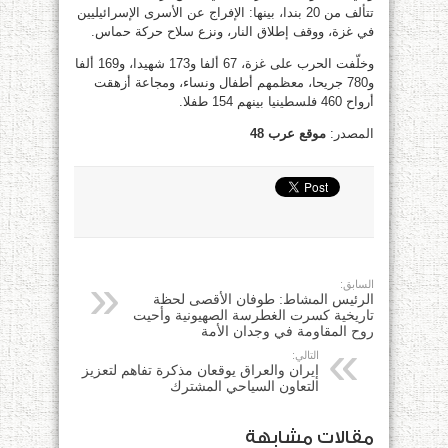
تتألف من 20 بندا، بينها: الإفراج عن الأسرى الإسرائيليين
في غزة، ووقف إطلاق النار، ونزع سلاح حركة حماس.
وخلّفت الحرب على غزة، 67 ألفا و173 شهيدا، و169 ألفا
و780 جريحا، معظمهم أطفال ونساء، ومجاعة أزهقت
أرواح 460 فلسطينيا بينهم 154 طفلا.
المصدر:
موقع عرب 48
السابق:
الرئيس المشاط: طوفان الأقصى لحظة
تاريخية كسرت الغطرسة الصهيونية وأحيت
روح المقاومة في وجدان الأمة
التالي:
إيران والعراق يوقعان مذكرة تفاهم لتعزيز
التعاون السياحي المشترك
مقالات مشابهة