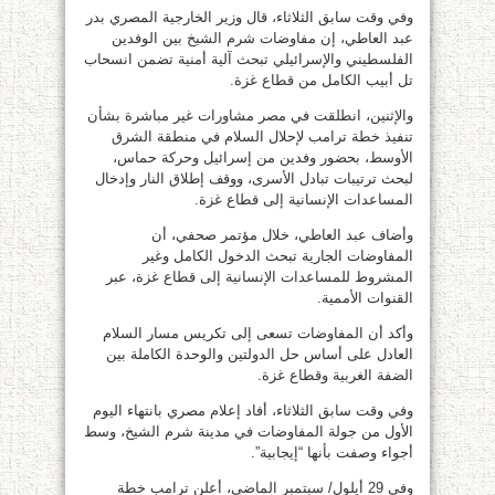
وفي وقت سابق الثلاثاء، قال وزير الخارجية المصري بدر
عبد العاطي، إن مفاوضات شرم الشيخ بين الوفدين
الفلسطيني والإسرائيلي تبحث آلية أمنية تضمن انسحاب
تل أبيب الكامل من قطاع غزة.
والإثنين، انطلقت في مصر مشاورات غير مباشرة بشأن
تنفيذ خطة ترامب لإحلال السلام في منطقة الشرق
الأوسط، بحضور وفدين من إسرائيل وحركة حماس،
لبحث ترتيبات تبادل الأسرى، ووقف إطلاق النار وإدخال
المساعدات الإنسانية إلى قطاع غزة.
وأضاف عبد العاطي، خلال مؤتمر صحفي، أن
المفاوضات الجارية تبحث الدخول الكامل وغير
المشروط للمساعدات الإنسانية إلى قطاع غزة، عبر
القنوات الأممية.
وأكد أن المفاوضات تسعى إلى تكريس مسار السلام
العادل على أساس حل الدولتين والوحدة الكاملة بين
الضفة الغربية وقطاع غزة.
وفي وقت سابق الثلاثاء، أفاد إعلام مصري بانتهاء اليوم
الأول من جولة المفاوضات في مدينة شرم الشيخ، وسط
أجواء وصفت بأنها “إيجابية”.
وفي 29 أيلول/ سبتمبر الماضي، أعلن ترامب خطة