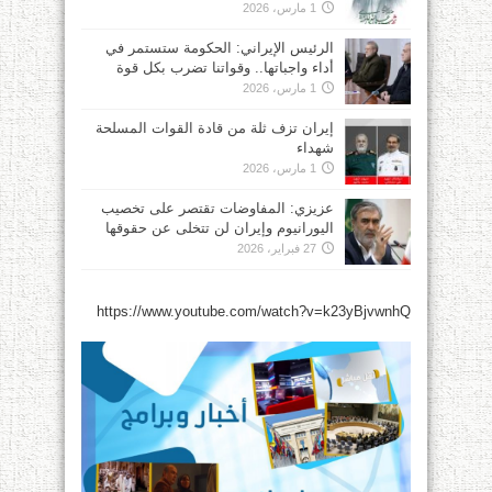
1 مارس، 2026
الرئيس الإيراني: الحكومة ستستمر في
أداء واجباتها.. وقواتنا تضرب بكل قوة
1 مارس، 2026
إيران تزف ثلة من قادة القوات المسلحة
شهداء
1 مارس، 2026
عزيزي: المفاوضات تقتصر على تخصيب
اليورانيوم وإيران لن تتخلى عن حقوقها
27 فبراير، 2026
https://www.youtube.com/watch?v=k23yBjvwnhQ