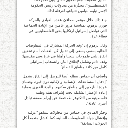
الفلسطينيين”، محذّرة من محاولات رئيس الحكومة
الإسرائيلية، بنيامين نتنياهو، لعرقلة لذلك.
جاء ذلك خلال مؤتمر صحافيّ عقده القيادي بالحركة
فوزي برهوم، بمناسبة مرور عامين من الإبادة الجماعية
التي تواصل إسرائيل ارتكابها بحق الفلسطينيين في
قطاع غزة.
وقال برهوم إن “وفد الحركة المشارك في المفاوضات
الحالية بمصر، يسعى إلى تذليل كل العقبات أمام تحقيق
اتفاق يلبي طموحات شعبنا وأهلنا في غزة وفي مقدمتها:
وقف دائم وشامل لإطلاق النار، وانسحاب إسرائيلي
كامل من كافة مناطق القطاع”.
وأضاف أن حماس تتطلع أيضا للتوصل إلى اتفاق يشمل
“إدخال المساعدات الإنسانية والإغاثية دون قيود، وضمان
عودة النازحين إلى مناطق سكنهم، والبدء الفوري بعملية
إعادة الإعمار الشاملة تحت إشراف هيئة وطنية
فلسطينية من التكنوقراط، فضلا عن إبرام صفقة تبادل
أسرى عادلة”.
وحذّر القيادي في حماس من محاولات نتنياهو “عرقلة
وإفشال جولة المفاوضات الحالية، كما أفشل متعمداً كل
الجولات السابقة”.