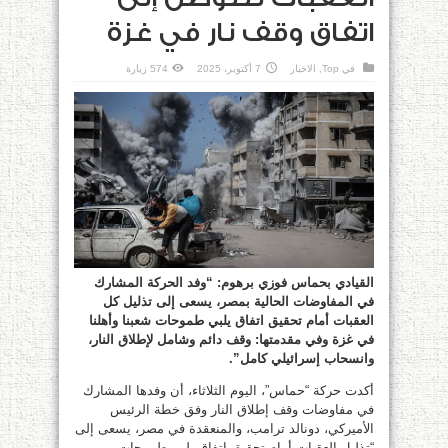
اتفاق وقف نار في غزة
في
Top
,
الاخبار
7 أكتوبر، 2025
574 زيارة
القيادي بحماس فوزي برهوم: “وفد الحركة المشارك
في المفاوضات الحالية بمصر، يسعى إلى تذليل كل
العقبات أمام تحقيق اتفاق يلبي طموحات شعبنا وأهلنا
في غزة وفي مقدمتها: وقف دائم وشامل لإطلاق النار،
وانسحاب إسرائيلي كامل”.
أكدت حركة “حماس”، اليوم الثلاثاء، أن وفدها المشارك
في مفاوضات وقف إطلاق النار وفق خطة الرئيس
الأميركي، دونالد ترامب، والمنعقدة في مصر، يسعى إلى
“تذليل العقبات أمام تحقيق اتفاق يلبي طموحات